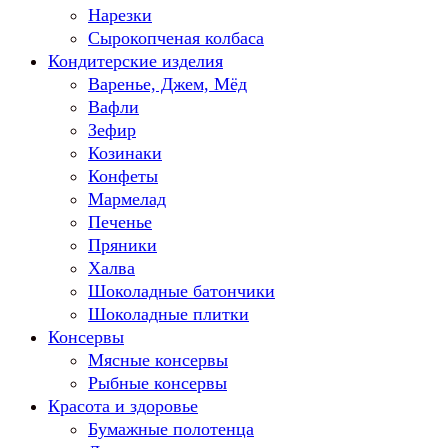
Нарезки
Сырокопченая колбаса
Кондитерские изделия
Варенье, Джем, Мёд
Вафли
Зефир
Козинаки
Конфеты
Мармелад
Печенье
Пряники
Халва
Шоколадные батончики
Шоколадные плитки
Консервы
Мясные консервы
Рыбные консервы
Красота и здоровье
Бумажные полотенца