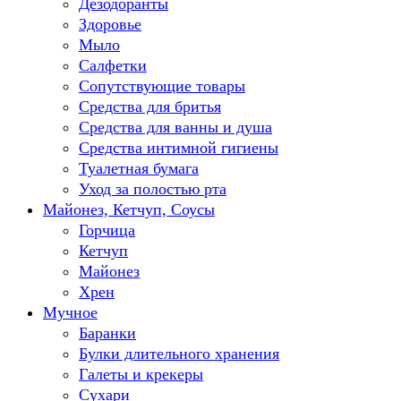
Дезодоранты
Здоровье
Мыло
Салфетки
Сопутствующие товары
Средства для бритья
Средства для ванны и душа
Средства интимной гигиены
Туалетная бумага
Уход за полостью рта
Майонез, Кетчуп, Соусы
Горчица
Кетчуп
Майонез
Хрен
Мучное
Баранки
Булки длительного хранения
Галеты и крекеры
Сухари