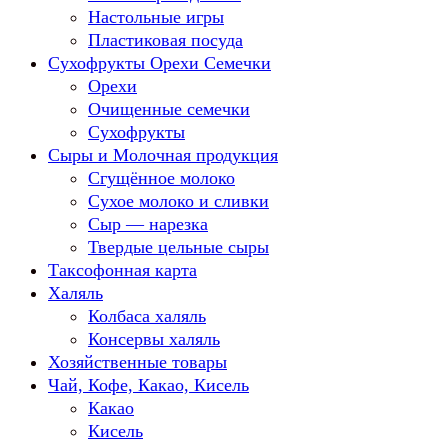
Настольные игры
Пластиковая посуда
Сухофрукты Орехи Семечки
Орехи
Очищенные семечки
Сухофрукты
Сыры и Молочная продукция
Сгущённое молоко
Сухое молоко и сливки
Сыр — нарезка
Твердые цельные сыры
Таксофонная карта
Халяль
Колбаса халяль
Консервы халяль
Хозяйственные товары
Чай, Кофе, Какао, Кисель
Какао
Кисель