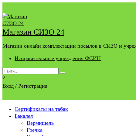
Перейти
к
содержанию
Магазин СИЗО 24
Магазин онлайн комплектации посылок в СИЗО и учр
Исправительные учреждения ФСИН
Search
for:
0
Вход / Регистрация
Сертификаты на табак
Бакалея
Вермишель
Гречка