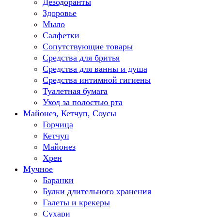
Дезодоранты
Здоровье
Мыло
Салфетки
Сопутствующие товары
Средства для бритья
Средства для ванны и душа
Средства интимной гигиены
Туалетная бумага
Уход за полостью рта
Майонез, Кетчуп, Соусы
Горчица
Кетчуп
Майонез
Хрен
Мучное
Баранки
Булки длительного хранения
Галеты и крекеры
Сухари