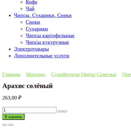
Кофе
Чай
Чипсы, Сухарики, Снеки
Снеки
Сухарики
Чипсы картофельные
Чипсы кукурузные
Электротовары
Дополнительные услуги
Главная
Магазин
Сухофрукты Орехи Семечки
Оре
Арахис солёный
263,00
₽
Количество
товара
В корзину
Арахис
солёный