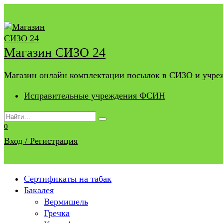
Перейти
к
содержанию
Магазин СИЗО 24
Магазин онлайн комплектации посылок в СИЗО и учр
Исправительные учреждения ФСИН
Search
for:
0
Вход / Регистрация
Сертификаты на табак
Бакалея
Вермишель
Гречка