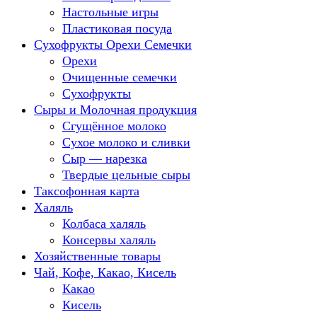
Настольные игры
Пластиковая посуда
Сухофрукты Орехи Семечки
Орехи
Очищенные семечки
Сухофрукты
Сыры и Молочная продукция
Сгущённое молоко
Сухое молоко и сливки
Сыр — нарезка
Твердые цельные сыры
Таксофонная карта
Халяль
Колбаса халяль
Консервы халяль
Хозяйственные товары
Чай, Кофе, Какао, Кисель
Какао
Кисель