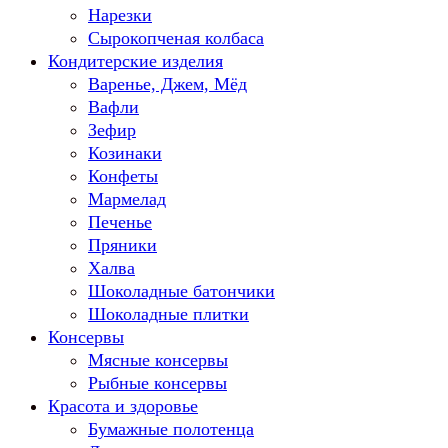
Нарезки
Сырокопченая колбаса
Кондитерские изделия
Варенье, Джем, Мёд
Вафли
Зефир
Козинаки
Конфеты
Мармелад
Печенье
Пряники
Халва
Шоколадные батончики
Шоколадные плитки
Консервы
Мясные консервы
Рыбные консервы
Красота и здоровье
Бумажные полотенца