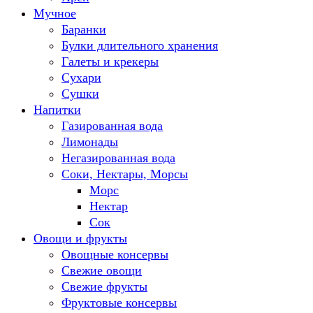
Мучное
Баранки
Булки длительного хранения
Галеты и крекеры
Сухари
Сушки
Напитки
Газированная вода
Лимонады
Негазированная вода
Соки, Нектары, Морсы
Морс
Нектар
Сок
Овощи и фрукты
Овощные консервы
Свежие овощи
Свежие фрукты
Фруктовые консервы