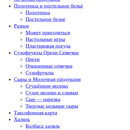
Полотенца и постельное бельё
Полотенца
Постельное бельё
Разное
Может пригодиться
Настольные игры
Пластиковая посуда
Сухофрукты Орехи Семечки
Орехи
Очищенные семечки
Сухофрукты
Сыры и Молочная продукция
Сгущённое молоко
Сухое молоко и сливки
Сыр — нарезка
Твердые цельные сыры
Таксофонная карта
Халяль
Колбаса халяль