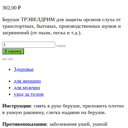
302,00
₽
Беруши ТРЭВЕЛДРИМ для защиты органов слуха от
транспортных, бытовых, производственных шумов и
загрязнений (от пыли, песка и т.д.).
Количество
товара
В корзину
Беруши
ТРЭВЕЛДРИМ
Здоровье
Защита
от
для женщин
шума
для мужчин
№2,
уход за телом
пенопропиленовые,
2шт
Инструкция
: смять в руке беруши, приложить плотно
в ушную раковину, слегка надавив на беруши.
Противопоказания
: заболевания ушей, ушной