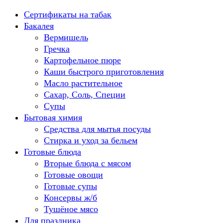
Перейти
Сертификаты на табак
к
Бакалея
содержанию
Вермишель
Гречка
Картофельное пюре
Каши быстрого приготовления
Масло растительное
Сахар, Соль, Специи
Супы
Бытовая химия
Средства для мытья посуды
Стирка и уход за бельем
Готовые блюда
Вторые блюда с мясом
Готовые овощи
Готовые супы
Консервы ж/б
Тушёное мясо
Для праздника