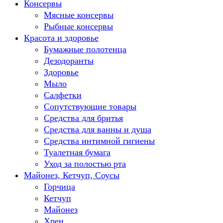
Консервы
Мясные консервы
Рыбные консервы
Красота и здоровье
Бумажные полотенца
Дезодоранты
Здоровье
Мыло
Салфетки
Сопутствующие товары
Средства для бритья
Средства для ванны и душа
Средства интимной гигиены
Туалетная бумага
Уход за полостью рта
Майонез, Кетчуп, Соусы
Горчица
Кетчуп
Майонез
Хрен