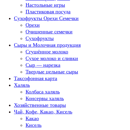
Настольные игры
Пластиковая посуда
Сухофрукты Орехи Семечки
Орехи
Очищенные семечки
Сухофрукты
Сыры и Молочная продукция
Сгущённое молоко
Сухое молоко и сливки
Сыр — нарезка
Твердые цельные сыры
Таксофонная карта
Халяль
Колбаса халяль
Консервы халяль
Хозяйственные товары
Чай, Кофе, Какао, Кисель
Какао
Кисель