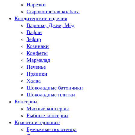
Нарезки
Сырокопченая колбаса
Кондитерские изделия
Варенье, Джем, Мёд
Вафли
Зефир
Козинаки
Конфеты
Мармелад
Печенье
Пряники
Халва
Шоколадные батончики
Шоколадные плитки
Консервы
Мясные консервы
Рыбные консервы
Красота и здоровье
Бумажные полотенца