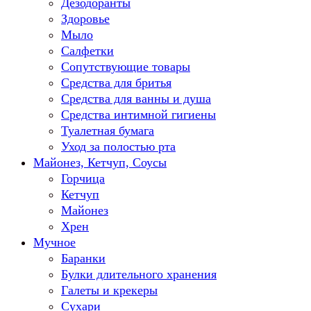
Дезодоранты
Здоровье
Мыло
Салфетки
Сопутствующие товары
Средства для бритья
Средства для ванны и душа
Средства интимной гигиены
Туалетная бумага
Уход за полостью рта
Майонез, Кетчуп, Соусы
Горчица
Кетчуп
Майонез
Хрен
Мучное
Баранки
Булки длительного хранения
Галеты и крекеры
Сухари