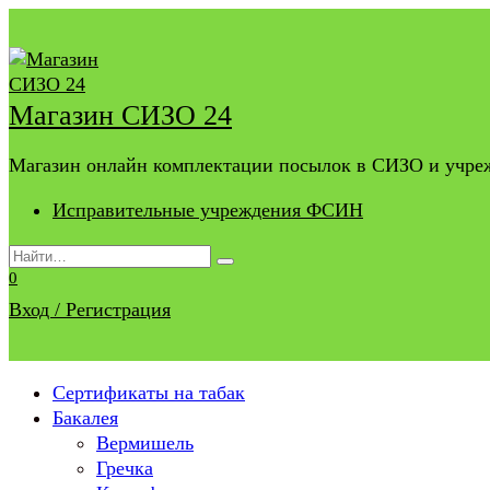
Перейти
к
содержанию
Магазин СИЗО 24
Магазин онлайн комплектации посылок в СИЗО и учр
Исправительные учреждения ФСИН
Search
for:
0
Вход / Регистрация
Сертификаты на табак
Бакалея
Вермишель
Гречка