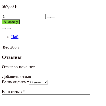
567,00
₽
Количество
товара
В корзину
Чай
черный
Чай
Greenfield
Earl
Вес
200 г
Grey
Fantasy
Отзывы
листовой
Отзывов пока нет.
Добавить отзыв
Ваша оценка
*
Ваш отзыв
*