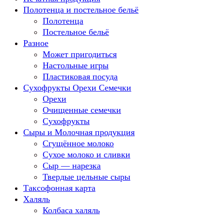
Полотенца и постельное бельё
Полотенца
Постельное бельё
Разное
Может пригодиться
Настольные игры
Пластиковая посуда
Сухофрукты Орехи Семечки
Орехи
Очищенные семечки
Сухофрукты
Сыры и Молочная продукция
Сгущённое молоко
Сухое молоко и сливки
Сыр — нарезка
Твердые цельные сыры
Таксофонная карта
Халяль
Колбаса халяль