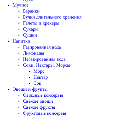
Мучное
Баранки
Булки длительного хранения
Галеты и крекеры
Сухари
Сушки
Напитки
Газированная вода
Лимонады
Негазированная вода
Соки, Нектары, Морсы
Морс
Нектар
Сок
Овощи и фрукты
Овощные консервы
Свежие овощи
Свежие фрукты
Фруктовые консервы