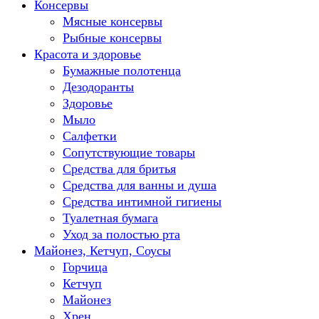
Консервы
Мясные консервы
Рыбные консервы
Красота и здоровье
Бумажные полотенца
Дезодоранты
Здоровье
Мыло
Салфетки
Сопутствующие товары
Средства для бритья
Средства для ванны и душа
Средства интимной гигиены
Туалетная бумага
Уход за полостью рта
Майонез, Кетчуп, Соусы
Горчица
Кетчуп
Майонез
Хрен