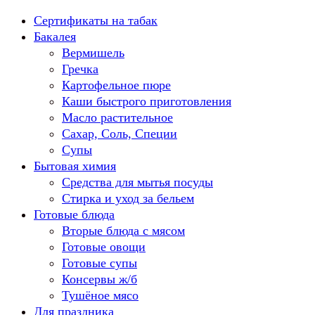
Перейти
Сертификаты на табак
к
Бакалея
содержанию
Вермишель
Гречка
Картофельное пюре
Каши быстрого приготовления
Масло растительное
Сахар, Соль, Специи
Супы
Бытовая химия
Средства для мытья посуды
Стирка и уход за бельем
Готовые блюда
Вторые блюда с мясом
Готовые овощи
Готовые супы
Консервы ж/б
Тушёное мясо
Для праздника