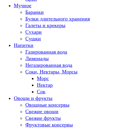
Мучное
Баранки
Булки длительного хранения
Галеты и крекеры
Сухари
Сушки
Напитки
Газированная вода
Лимонады
Негазированная вода
Соки, Нектары, Морсы
Морс
Нектар
Сок
Овощи и фрукты
Овощные консервы
Свежие овощи
Свежие фрукты
Фруктовые консервы