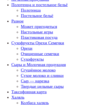
Полотенца и постельное бельё
Полотенца
Постельное бельё
Разное
Может пригодиться
Настольные игры
Пластиковая посуда
Сухофрукты Орехи Семечки
Орехи
Очищенные семечки
Сухофрукты
Сыры и Молочная продукция
Сгущённое молоко
Сухое молоко и сливки
Сыр — нарезка
Твердые цельные сыры
Таксофонная карта
Халяль
Колбаса халяль