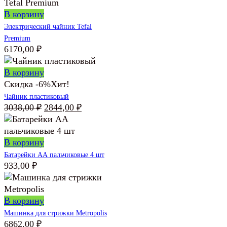
В корзину
Электрический чайник Tefal
Premium
6170,00
₽
В корзину
Скидка -6%
Хит!
Чайник пластиковый
Первоначальная
Текущая
3038,00
₽
2844,00
₽
цена
цена:
составляла
2844,00 ₽.
3038,00 ₽.
В корзину
Батарейки АА пальчиковые 4 шт
933,00
₽
В корзину
Машинка для стрижки Metropolis
6862,00
₽