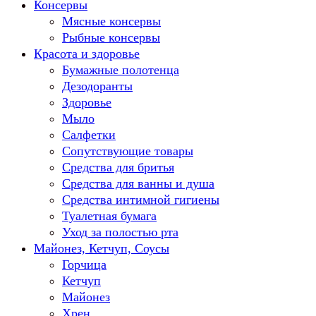
Консервы
Мясные консервы
Рыбные консервы
Красота и здоровье
Бумажные полотенца
Дезодоранты
Здоровье
Мыло
Салфетки
Сопутствующие товары
Средства для бритья
Средства для ванны и душа
Средства интимной гигиены
Туалетная бумага
Уход за полостью рта
Майонез, Кетчуп, Соусы
Горчица
Кетчуп
Майонез
Хрен