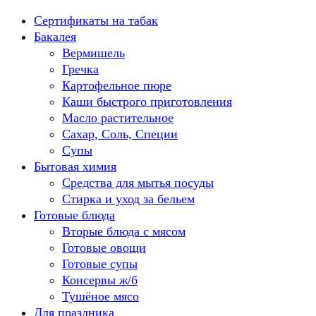
Перейти
Сертификаты на табак
к
Бакалея
содержанию
Вермишель
Гречка
Картофельное пюре
Каши быстрого приготовления
Масло растительное
Сахар, Соль, Специи
Супы
Бытовая химия
Средства для мытья посуды
Стирка и уход за бельем
Готовые блюда
Вторые блюда с мясом
Готовые овощи
Готовые супы
Консервы ж/б
Тушёное мясо
Для праздника