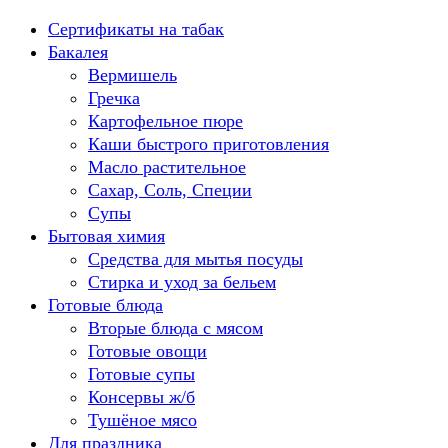
Перейти
Сертификаты на табак
к
Бакалея
содержанию
Вермишель
Гречка
Картофельное пюре
Каши быстрого приготовления
Масло растительное
Сахар, Соль, Специи
Супы
Бытовая химия
Средства для мытья посуды
Стирка и уход за бельем
Готовые блюда
Вторые блюда с мясом
Готовые овощи
Готовые супы
Консервы ж/б
Тушёное мясо
Для праздника