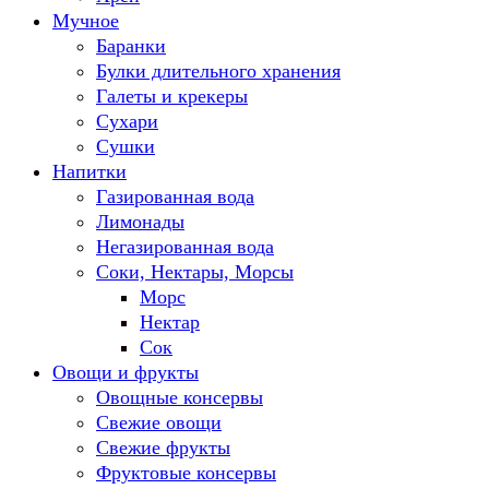
Мучное
Баранки
Булки длительного хранения
Галеты и крекеры
Сухари
Сушки
Напитки
Газированная вода
Лимонады
Негазированная вода
Соки, Нектары, Морсы
Морс
Нектар
Сок
Овощи и фрукты
Овощные консервы
Свежие овощи
Свежие фрукты
Фруктовые консервы