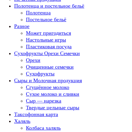
Полотенца и постельное бельё
Полотенца
Постельное бельё
Разное
Может пригодиться
Настольные игры
Пластиковая посуда
Сухофрукты Орехи Семечки
Орехи
Очищенные семечки
Сухофрукты
Сыры и Молочная продукция
Сгущённое молоко
Сухое молоко и сливки
Сыр — нарезка
Твердые цельные сыры
Таксофонная карта
Халяль
Колбаса халяль