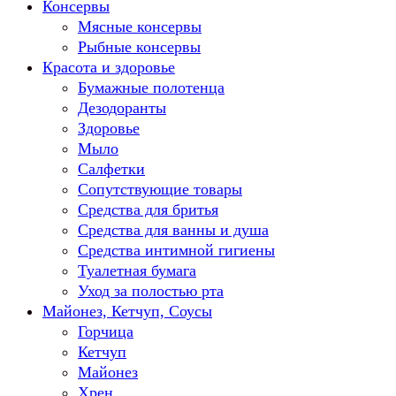
Консервы
Мясные консервы
Рыбные консервы
Красота и здоровье
Бумажные полотенца
Дезодоранты
Здоровье
Мыло
Салфетки
Сопутствующие товары
Средства для бритья
Средства для ванны и душа
Средства интимной гигиены
Туалетная бумага
Уход за полостью рта
Майонез, Кетчуп, Соусы
Горчица
Кетчуп
Майонез
Хрен