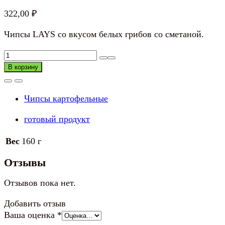
322,00
₽
Чипсы LAYS со вкусом белых грибов со сметаной.
Количество
товара
В корзину
Чипсы
LAYS
Чипсы картофельные
Белые
грибы
готовый продукт
со
сметаной
Вес
160 г
Отзывы
Отзывов пока нет.
Добавить отзыв
Ваша оценка
*