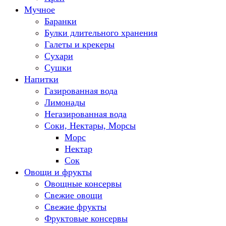
Мучное
Баранки
Булки длительного хранения
Галеты и крекеры
Сухари
Сушки
Напитки
Газированная вода
Лимонады
Негазированная вода
Соки, Нектары, Морсы
Морс
Нектар
Сок
Овощи и фрукты
Овощные консервы
Свежие овощи
Свежие фрукты
Фруктовые консервы