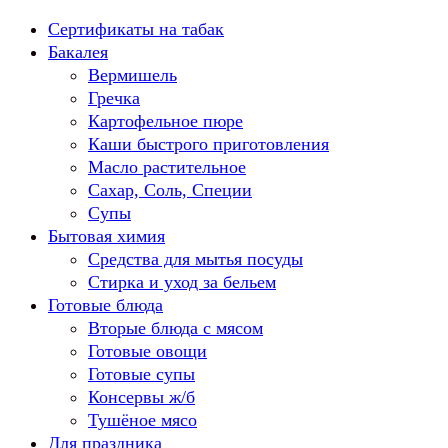
Перейти
Сертификаты на табак
к
Бакалея
содержанию
Вермишель
Гречка
Картофельное пюре
Каши быстрого приготовления
Масло растительное
Сахар, Соль, Специи
Супы
Бытовая химия
Средства для мытья посуды
Стирка и уход за бельем
Готовые блюда
Вторые блюда с мясом
Готовые овощи
Готовые супы
Консервы ж/б
Тушёное мясо
Для праздника