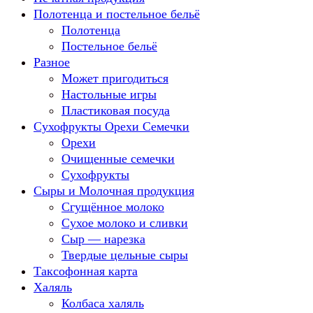
Полотенца и постельное бельё
Полотенца
Постельное бельё
Разное
Может пригодиться
Настольные игры
Пластиковая посуда
Сухофрукты Орехи Семечки
Орехи
Очищенные семечки
Сухофрукты
Сыры и Молочная продукция
Сгущённое молоко
Сухое молоко и сливки
Сыр — нарезка
Твердые цельные сыры
Таксофонная карта
Халяль
Колбаса халяль