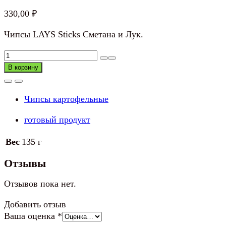
330,00
₽
Чипсы LAYS Sticks Сметана и Лук.
Количество
товара
В корзину
Чипсы
LAYS
Чипсы картофельные
Sticks
Сметана
готовый продукт
и
Лук
Вес
135 г
Отзывы
Отзывов пока нет.
Добавить отзыв
Ваша оценка
*