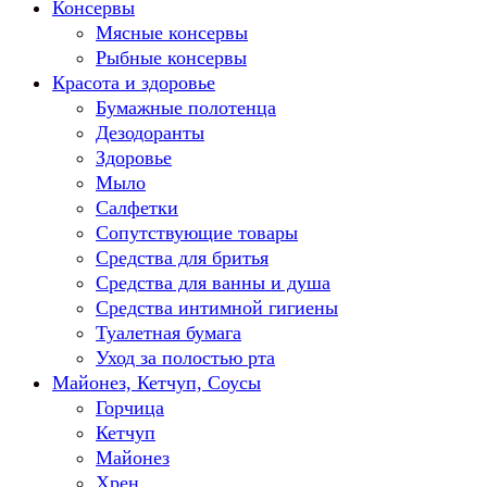
Консервы
Мясные консервы
Рыбные консервы
Красота и здоровье
Бумажные полотенца
Дезодоранты
Здоровье
Мыло
Салфетки
Сопутствующие товары
Средства для бритья
Средства для ванны и душа
Средства интимной гигиены
Туалетная бумага
Уход за полостью рта
Майонез, Кетчуп, Соусы
Горчица
Кетчуп
Майонез
Хрен