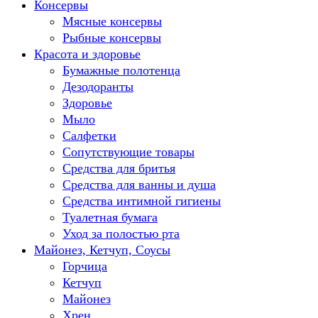
Консервы
Мясные консервы
Рыбные консервы
Красота и здоровье
Бумажные полотенца
Дезодоранты
Здоровье
Мыло
Салфетки
Сопутствующие товары
Средства для бритья
Средства для ванны и душа
Средства интимной гигиены
Туалетная бумага
Уход за полостью рта
Майонез, Кетчуп, Соусы
Горчица
Кетчуп
Майонез
Хрен