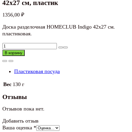
42х27 см, пластик
1356,00
₽
Доска разделочная HOMECLUB Indigo 42х27 см.
пластиковая.
Количество
товара
В корзину
Доска
разделочная
Пластиковая посуда
HOMECLUB
Indigo
Вес
130 г
42х27
см,
Отзывы
пластик
Отзывов пока нет.
Добавить отзыв
Ваша оценка
*