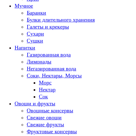
Мучное
Баранки
Булки длительного хранения
Галеты и крекеры
Сухари
Сушки
Напитки
Газированная вода
Лимонады
Негазированная вода
Соки, Нектары, Морсы
Морс
Нектар
Сок
Овощи и фрукты
Овощные консервы
Свежие овощи
Свежие фрукты
Фруктовые консервы