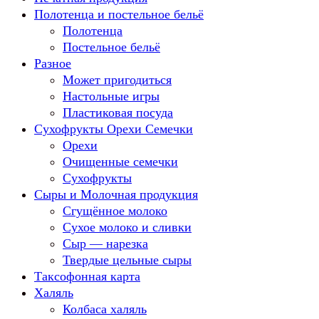
Полотенца и постельное бельё
Полотенца
Постельное бельё
Разное
Может пригодиться
Настольные игры
Пластиковая посуда
Сухофрукты Орехи Семечки
Орехи
Очищенные семечки
Сухофрукты
Сыры и Молочная продукция
Сгущённое молоко
Сухое молоко и сливки
Сыр — нарезка
Твердые цельные сыры
Таксофонная карта
Халяль
Колбаса халяль