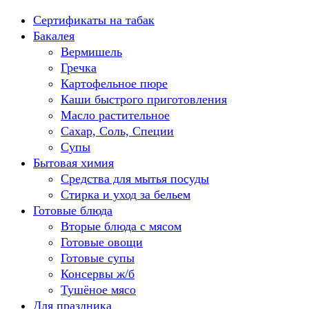
Перейти
Сертификаты на табак
к
Бакалея
содержанию
Вермишель
Гречка
Картофельное пюре
Каши быстрого приготовления
Масло растительное
Сахар, Соль, Специи
Супы
Бытовая химия
Средства для мытья посуды
Стирка и уход за бельем
Готовые блюда
Вторые блюда с мясом
Готовые овощи
Готовые супы
Консервы ж/б
Тушёное мясо
Для праздника