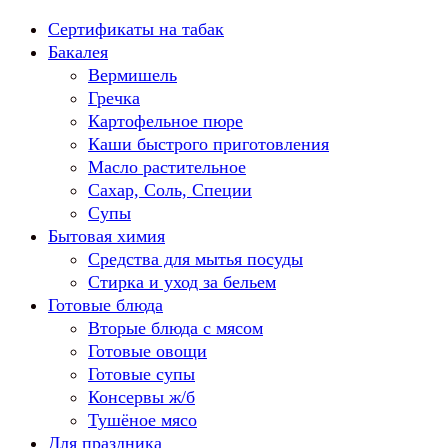
Перейти
Сертификаты на табак
к
Бакалея
содержанию
Вермишель
Гречка
Картофельное пюре
Каши быстрого приготовления
Масло растительное
Сахар, Соль, Специи
Супы
Бытовая химия
Средства для мытья посуды
Стирка и уход за бельем
Готовые блюда
Вторые блюда с мясом
Готовые овощи
Готовые супы
Консервы ж/б
Тушёное мясо
Для праздника