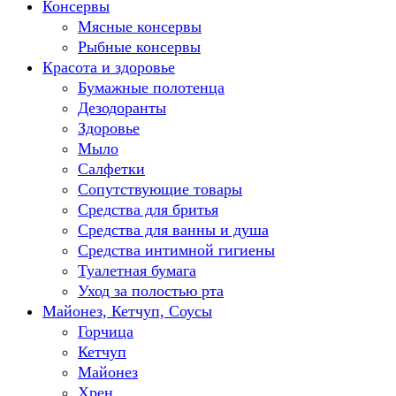
Консервы
Мясные консервы
Рыбные консервы
Красота и здоровье
Бумажные полотенца
Дезодоранты
Здоровье
Мыло
Салфетки
Сопутствующие товары
Средства для бритья
Средства для ванны и душа
Средства интимной гигиены
Туалетная бумага
Уход за полостью рта
Майонез, Кетчуп, Соусы
Горчица
Кетчуп
Майонез
Хрен