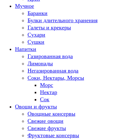
Мучное
Баранки
Булки длительного хранения
Галеты и крекеры
Сухари
Сушки
Напитки
Газированная вода
Лимонады
Негазированная вода
Соки, Нектары, Морсы
Морс
Нектар
Сок
Овощи и фрукты
Овощные консервы
Свежие овощи
Свежие фрукты
Фруктовые консервы