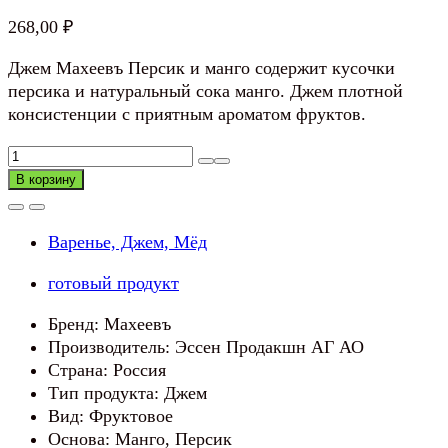
268,00
₽
Джем Махеевъ Персик и манго содержит кусочки
персика и натуральный сока манго. Джем плотной
консистенции с приятным ароматом фруктов.
Количество
товара
В корзину
Джем
МАХЕЕВЪ
Варенье, Джем, Мёд
Персик
и
готовый продукт
манго
Бренд: Махеевъ
Производитель: Эссен Продакшн АГ АО
Страна: Россия
Тип продукта: Джем
Вид: Фруктовое
Основа: Манго, Персик