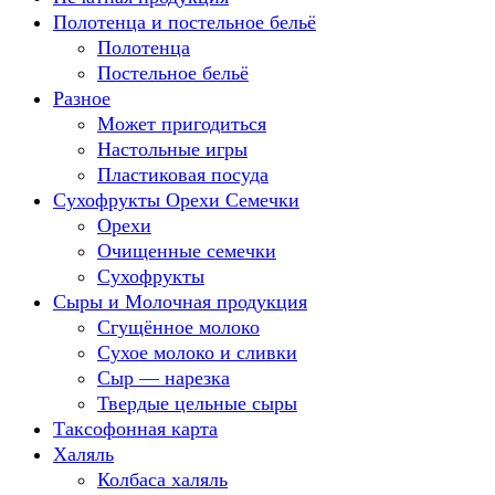
Полотенца и постельное бельё
Полотенца
Постельное бельё
Разное
Может пригодиться
Настольные игры
Пластиковая посуда
Сухофрукты Орехи Семечки
Орехи
Очищенные семечки
Сухофрукты
Сыры и Молочная продукция
Сгущённое молоко
Сухое молоко и сливки
Сыр — нарезка
Твердые цельные сыры
Таксофонная карта
Халяль
Колбаса халяль