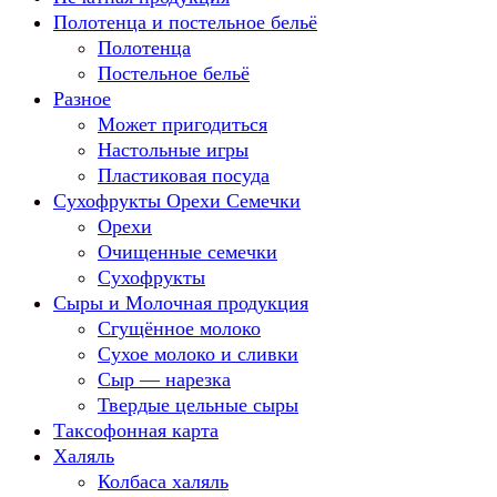
Полотенца и постельное бельё
Полотенца
Постельное бельё
Разное
Может пригодиться
Настольные игры
Пластиковая посуда
Сухофрукты Орехи Семечки
Орехи
Очищенные семечки
Сухофрукты
Сыры и Молочная продукция
Сгущённое молоко
Сухое молоко и сливки
Сыр — нарезка
Твердые цельные сыры
Таксофонная карта
Халяль
Колбаса халяль