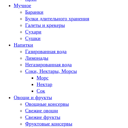
Мучное
Баранки
Булки длительного хранения
Галеты и крекеры
Сухари
Сушки
Напитки
Газированная вода
Лимонады
Негазированная вода
Соки, Нектары, Морсы
Морс
Нектар
Сок
Овощи и фрукты
Овощные консервы
Свежие овощи
Свежие фрукты
Фруктовые консервы