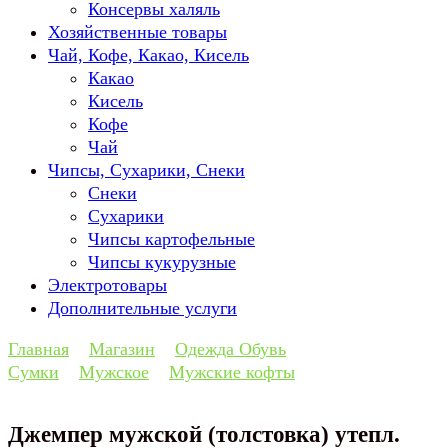
Консервы халяль
Хозяйственные товары
Чай, Кофе, Какао, Кисель
Какао
Кисель
Кофе
Чай
Чипсы, Сухарики, Снеки
Снеки
Сухарики
Чипсы картофельные
Чипсы кукурузные
Электротовары
Дополнительные услуги
Главная
Магазин
Одежда Обувь
Сумки
Мужское
Мужские кофты
Джемпер мужской (толстовка) утепл.