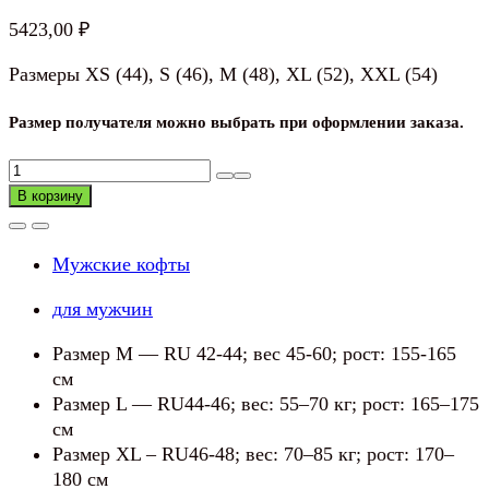
5423,00
₽
Размеры XS (44), S (46), M (48), XL (52), XXL (54)
Размер получателя можно выбрать при оформлении заказа.
Количество
товара
В корзину
Джемпер
мужской
Мужские кофты
(толстовка)
утепл.
для мужчин
Размер M — RU 42-44; вес 45-60; рост: 155-165
см
Размер L — RU44-46; вес: 55–70 кг; рост: 165–175
см
Размер XL – RU46-48; вес: 70–85 кг; рост: 170–
180 см