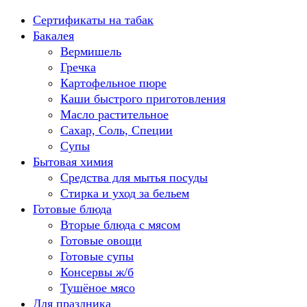
Перейти
Сертификаты на табак
к
Бакалея
содержанию
Вермишель
Гречка
Картофельное пюре
Каши быстрого приготовления
Масло растительное
Сахар, Соль, Специи
Супы
Бытовая химия
Средства для мытья посуды
Стирка и уход за бельем
Готовые блюда
Вторые блюда с мясом
Готовые овощи
Готовые супы
Консервы ж/б
Тушёное мясо
Для праздника