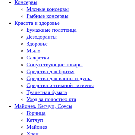
Консервы
Мясные консервы
Рыбные консервы
Красота и здоровье
Бумажные полотенца
Дезодоранты
Здоровье
Мыло
Салфетки
Сопутствующие товары
Средства для бритья
Средства для ванны и душа
Средства интимной гигиены
Туалетная бумага
Уход за полостью рта
Майонез, Кетчуп, Соусы
Горчица
Кетчуп
Майонез
Хрен