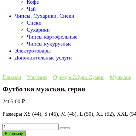
Кофе
Чай
Чипсы, Сухарики, Снеки
Снеки
Сухарики
Чипсы картофельные
Чипсы кукурузные
Электротовары
Дополнительные услуги
Главная
Магазин
Одежда Обувь Сумки
Мужское
Футболка мужская, серая
2405,00
₽
Размеры XS (44), S (46), M (48), L (50), XL (52), XXL 
Количество
товара
В корзину