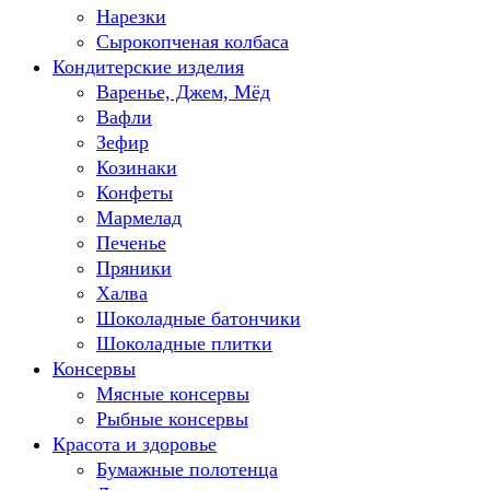
Нарезки
Сырокопченая колбаса
Кондитерские изделия
Варенье, Джем, Мёд
Вафли
Зефир
Козинаки
Конфеты
Мармелад
Печенье
Пряники
Халва
Шоколадные батончики
Шоколадные плитки
Консервы
Мясные консервы
Рыбные консервы
Красота и здоровье
Бумажные полотенца