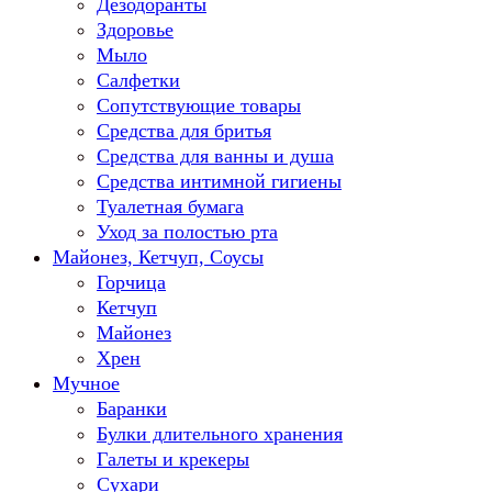
Дезодоранты
Здоровье
Мыло
Салфетки
Сопутствующие товары
Средства для бритья
Средства для ванны и душа
Средства интимной гигиены
Туалетная бумага
Уход за полостью рта
Майонез, Кетчуп, Соусы
Горчица
Кетчуп
Майонез
Хрен
Мучное
Баранки
Булки длительного хранения
Галеты и крекеры
Сухари