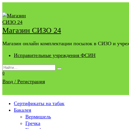
Перейти
к
содержанию
Магазин СИЗО 24
Магазин онлайн комплектации посылок в СИЗО и учр
Исправительные учреждения ФСИН
Search
for:
0
Вход / Регистрация
Сертификаты на табак
Бакалея
Вермишель
Гречка