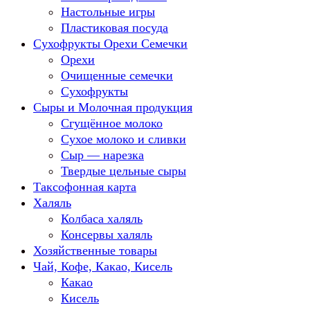
Настольные игры
Пластиковая посуда
Сухофрукты Орехи Семечки
Орехи
Очищенные семечки
Сухофрукты
Сыры и Молочная продукция
Сгущённое молоко
Сухое молоко и сливки
Сыр — нарезка
Твердые цельные сыры
Таксофонная карта
Халяль
Колбаса халяль
Консервы халяль
Хозяйственные товары
Чай, Кофе, Какао, Кисель
Какао
Кисель