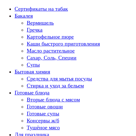
Перейти
Сертификаты на табак
к
Бакалея
содержанию
Вермишель
Гречка
Картофельное пюре
Каши быстрого приготовления
Масло растительное
Сахар, Соль, Специи
Супы
Бытовая химия
Средства для мытья посуды
Стирка и уход за бельем
Готовые блюда
Вторые блюда с мясом
Готовые овощи
Готовые супы
Консервы ж/б
Тушёное мясо
Для праздника