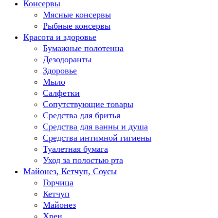
Консервы
Мясные консервы
Рыбные консервы
Красота и здоровье
Бумажные полотенца
Дезодоранты
Здоровье
Мыло
Салфетки
Сопутствующие товары
Средства для бритья
Средства для ванны и душа
Средства интимной гигиены
Туалетная бумага
Уход за полостью рта
Майонез, Кетчуп, Соусы
Горчица
Кетчуп
Майонез
Хрен