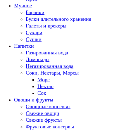
Мучное
Баранки
Булки длительного хранения
Галеты и крекеры
Сухари
Сушки
Напитки
Газированная вода
Лимонады
Негазированная вода
Соки, Нектары, Морсы
Морс
Нектар
Сок
Овощи и фрукты
Овощные консервы
Свежие овощи
Свежие фрукты
Фруктовые консервы