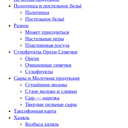
Полотенца и постельное бельё
Полотенца
Постельное бельё
Разное
Может пригодиться
Настольные игры
Пластиковая посуда
Сухофрукты Орехи Семечки
Орехи
Очищенные семечки
Сухофрукты
Сыры и Молочная продукция
Сгущённое молоко
Сухое молоко и сливки
Сыр — нарезка
Твердые цельные сыры
Таксофонная карта
Халяль
Колбаса халяль