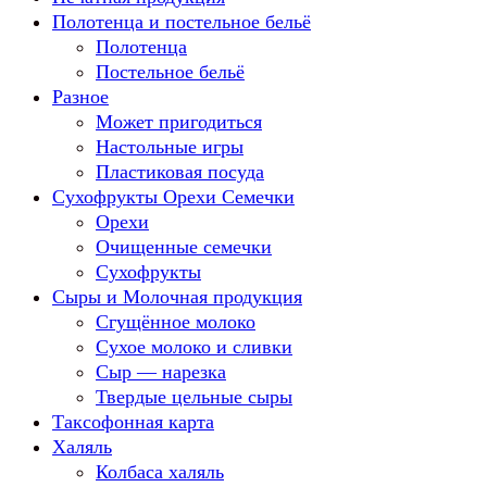
Полотенца и постельное бельё
Полотенца
Постельное бельё
Разное
Может пригодиться
Настольные игры
Пластиковая посуда
Сухофрукты Орехи Семечки
Орехи
Очищенные семечки
Сухофрукты
Сыры и Молочная продукция
Сгущённое молоко
Сухое молоко и сливки
Сыр — нарезка
Твердые цельные сыры
Таксофонная карта
Халяль
Колбаса халяль