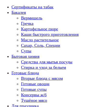
Перейти
Сертификаты на табак
к
Бакалея
содержанию
Вермишель
Гречка
Картофельное пюре
Каши быстрого приготовления
Масло растительное
Сахар, Соль, Специи
Супы
Бытовая химия
Средства для мытья посуды
Стирка и уход за бельем
Готовые блюда
Вторые блюда с мясом
Готовые овощи
Готовые супы
Консервы ж/б
Тушёное мясо
Для праздника