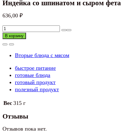
Индейка со шпинатом и сыром фета
636,00
₽
Количество
товара
В корзину
Индейка
со
Вторые блюда с мясом
шпинатом
и
быстрое питание
сыром
готовые блюда
фета
готовый продукт
полезный продукт
Вес
315 г
Отзывы
Отзывов пока нет.