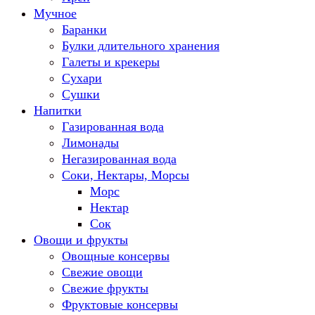
Мучное
Баранки
Булки длительного хранения
Галеты и крекеры
Сухари
Сушки
Напитки
Газированная вода
Лимонады
Негазированная вода
Соки, Нектары, Морсы
Морс
Нектар
Сок
Овощи и фрукты
Овощные консервы
Свежие овощи
Свежие фрукты
Фруктовые консервы