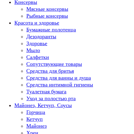
Консервы
Мясные консервы
Рыбные консервы
Красота и здоровье
Бумажные полотенца
Дезодоранты
Здоровье
Мыло
Салфетки
Сопутствующие товары
Средства для бритья
Средства для ванны и душа
Средства интимной гигиены
Туалетная бумага
Уход за полостью рта
Майонез, Кетчуп, Соусы
Горчица
Кетчуп
Майонез
Хрен