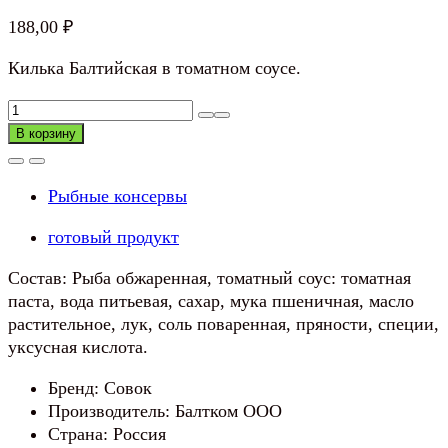
188,00
₽
Килька Балтийская в томатном соусе.
Количество
товара
В корзину
Килька
Балтийская
Рыбные консервы
в
томатном
готовый продукт
соусе
СОВОК
Состав: Рыба обжаренная, томатный соус: томатная
паста, вода питьевая, сахар, мука пшеничная, масло
растительное, лук, соль поваренная, пряности, специи,
уксусная кислота.
Бренд: Совок
Производитель: Балтком ООО
Страна: Россия