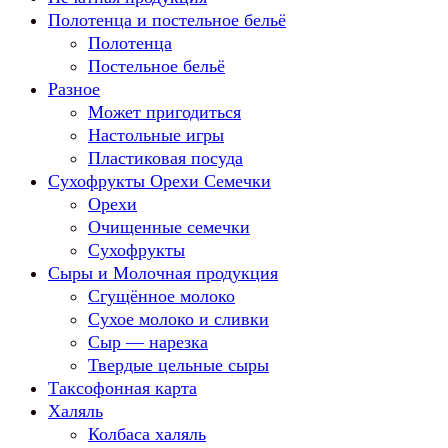
Полотенца и постельное бельё
Полотенца
Постельное бельё
Разное
Может пригодиться
Настольные игры
Пластиковая посуда
Сухофрукты Орехи Семечки
Орехи
Очищенные семечки
Сухофрукты
Сыры и Молочная продукция
Сгущённое молоко
Сухое молоко и сливки
Сыр — нарезка
Твердые цельные сыры
Таксофонная карта
Халяль
Колбаса халяль