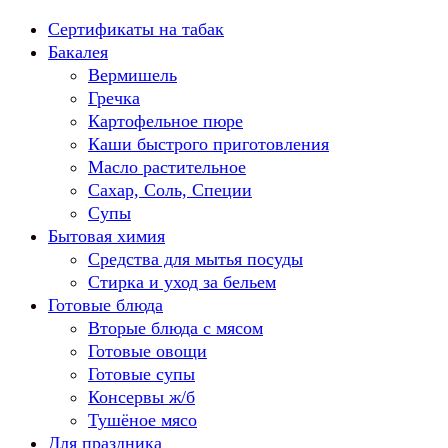
Перейти
Сертификаты на табак
к
Бакалея
содержанию
Вермишель
Гречка
Картофельное пюре
Каши быстрого приготовления
Масло растительное
Сахар, Соль, Специи
Супы
Бытовая химия
Средства для мытья посуды
Стирка и уход за бельем
Готовые блюда
Вторые блюда с мясом
Готовые овощи
Готовые супы
Консервы ж/б
Тушёное мясо
Для праздника