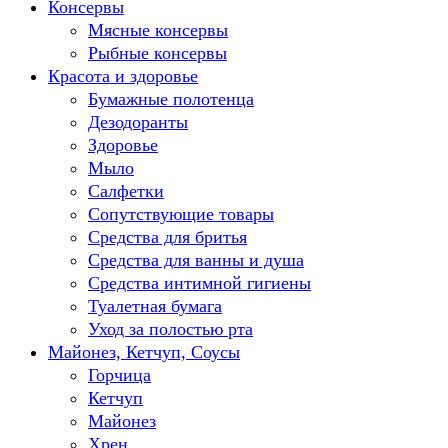
Консервы
Мясные консервы
Рыбные консервы
Красота и здоровье
Бумажные полотенца
Дезодоранты
Здоровье
Мыло
Салфетки
Сопутствующие товары
Средства для бритья
Средства для ванны и душа
Средства интимной гигиены
Туалетная бумага
Уход за полостью рта
Майонез, Кетчуп, Соусы
Горчица
Кетчуп
Майонез
Хрен