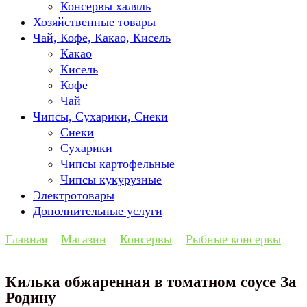
Консервы халяль
Хозяйственные товары
Чай, Кофе, Какао, Кисель
Какао
Кисель
Кофе
Чай
Чипсы, Сухарики, Снеки
Снеки
Сухарики
Чипсы картофельные
Чипсы кукурузные
Электротовары
Дополнительные услуги
Главная
Магазин
Консервы
Рыбные консервы
Килька обжаренная в томатном соусе За
Родину