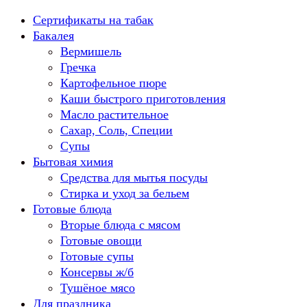
Перейти
Сертификаты на табак
к
Бакалея
содержанию
Вермишель
Гречка
Картофельное пюре
Каши быстрого приготовления
Масло растительное
Сахар, Соль, Специи
Супы
Бытовая химия
Средства для мытья посуды
Стирка и уход за бельем
Готовые блюда
Вторые блюда с мясом
Готовые овощи
Готовые супы
Консервы ж/б
Тушёное мясо
Для праздника