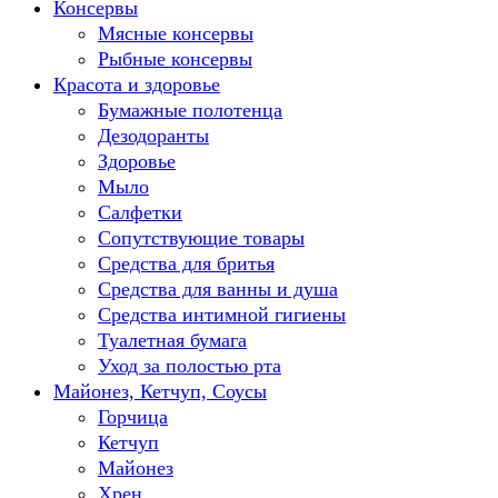
Консервы
Мясные консервы
Рыбные консервы
Красота и здоровье
Бумажные полотенца
Дезодоранты
Здоровье
Мыло
Салфетки
Сопутствующие товары
Средства для бритья
Средства для ванны и душа
Средства интимной гигиены
Туалетная бумага
Уход за полостью рта
Майонез, Кетчуп, Соусы
Горчица
Кетчуп
Майонез
Хрен