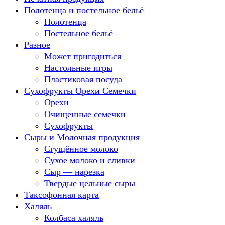
Полотенца и постельное бельё
Полотенца
Постельное бельё
Разное
Может пригодиться
Настольные игры
Пластиковая посуда
Сухофрукты Орехи Семечки
Орехи
Очищенные семечки
Сухофрукты
Сыры и Молочная продукция
Сгущённое молоко
Сухое молоко и сливки
Сыр — нарезка
Твердые цельные сыры
Таксофонная карта
Халяль
Колбаса халяль