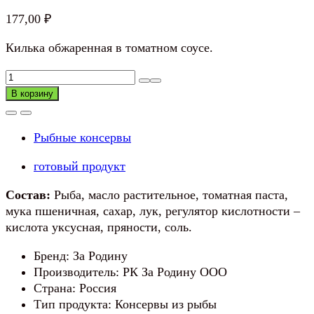
177,00
₽
Килька обжаренная в томатном соусе.
Количество
товара
В корзину
Килька
обжаренная
Рыбные консервы
в
томатном
готовый продукт
соусе
За
Состав:
Рыба, масло растительное, томатная паста,
Родину
мука пшеничная, сахар, лук, регулятор кислотности –
кислота уксусная, пряности, соль.
Бренд: За Родину
Производитель: РК За Родину ООО
Страна: Россия
Тип продукта: Консервы из рыбы