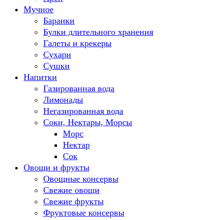
Мучное
Баранки
Булки длительного хранения
Галеты и крекеры
Сухари
Сушки
Напитки
Газированная вода
Лимонады
Негазированная вода
Соки, Нектары, Морсы
Морс
Нектар
Сок
Овощи и фрукты
Овощные консервы
Свежие овощи
Свежие фрукты
Фруктовые консервы