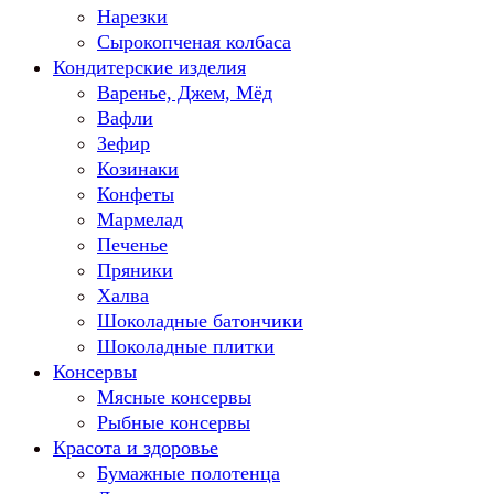
Нарезки
Сырокопченая колбаса
Кондитерские изделия
Варенье, Джем, Мёд
Вафли
Зефир
Козинаки
Конфеты
Мармелад
Печенье
Пряники
Халва
Шоколадные батончики
Шоколадные плитки
Консервы
Мясные консервы
Рыбные консервы
Красота и здоровье
Бумажные полотенца