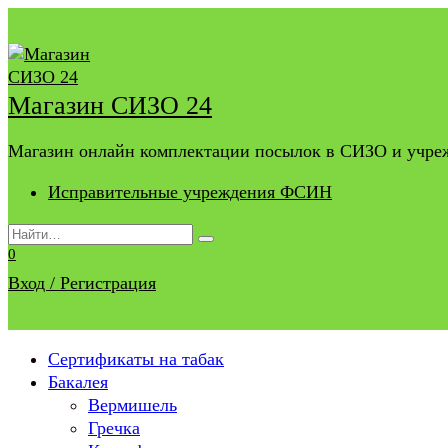
Перейти
к
содержанию
Магазин СИЗО 24
Магазин онлайн комплектации посылок в СИЗО и учр
Исправительные учреждения ФСИН
Search
for:
0
Вход / Регистрация
Сертификаты на табак
Бакалея
Вермишель
Гречка