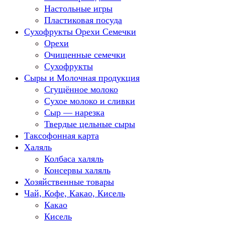
Настольные игры
Пластиковая посуда
Сухофрукты Орехи Семечки
Орехи
Очищенные семечки
Сухофрукты
Сыры и Молочная продукция
Сгущённое молоко
Сухое молоко и сливки
Сыр — нарезка
Твердые цельные сыры
Таксофонная карта
Халяль
Колбаса халяль
Консервы халяль
Хозяйственные товары
Чай, Кофе, Какао, Кисель
Какао
Кисель