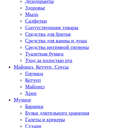
Дезодоранты
Здоровье
Мыло
Салфетки
Сопутствующие товары
Средства для бритья
Средства для ванны и душа
Средства интимной гигиены
Туалетная бумага
Уход за полостью рта
Майонез, Кетчуп, Соусы
Горчица
Кетчуп
Майонез
Хрен
Мучное
Баранки
Булки длительного хранения
Галеты и крекеры
Сухари