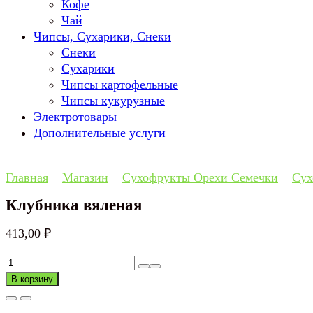
Кофе
Чай
Чипсы, Сухарики, Снеки
Снеки
Сухарики
Чипсы картофельные
Чипсы кукурузные
Электротовары
Дополнительные услуги
Главная
Магазин
Сухофрукты Орехи Семечки
Сух
Клубника вяленая
413,00
₽
Количество
товара
В корзину
Клубника
вяленая