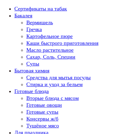
Перейти
Сертификаты на табак
к
Бакалея
содержанию
Вермишель
Гречка
Картофельное пюре
Каши быстрого приготовления
Масло растительное
Сахар, Соль, Специи
Супы
Бытовая химия
Средства для мытья посуды
Стирка и уход за бельем
Готовые блюда
Вторые блюда с мясом
Готовые овощи
Готовые супы
Консервы ж/б
Тушёное мясо
Для праздника