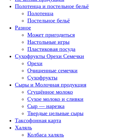
Полотенца и постельное бельё
Полотенца
Постельное бельё
Разное
Может пригодиться
Настольные игры
Пластиковая посуда
Сухофрукты Орехи Семечки
Орехи
Очищенные семечки
Сухофрукты
Сыры и Молочная продукция
Сгущённое молоко
Сухое молоко и сливки
Сыр — нарезка
Твердые цельные сыры
Таксофонная карта
Халяль
Колбаса халяль