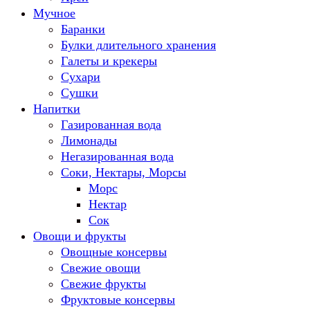
Мучное
Баранки
Булки длительного хранения
Галеты и крекеры
Сухари
Сушки
Напитки
Газированная вода
Лимонады
Негазированная вода
Соки, Нектары, Морсы
Морс
Нектар
Сок
Овощи и фрукты
Овощные консервы
Свежие овощи
Свежие фрукты
Фруктовые консервы