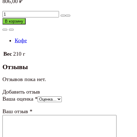
806,00
₽
Количество
товара
В корзину
Кофе
Jacobs
Кофе
Monarch
растворимый
Вес
210 г
Отзывы
Отзывов пока нет.
Добавить отзыв
Ваша оценка
*
Ваш отзыв
*