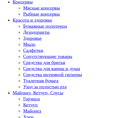
Консервы
Мясные консервы
Рыбные консервы
Красота и здоровье
Бумажные полотенца
Дезодоранты
Здоровье
Мыло
Салфетки
Сопутствующие товары
Средства для бритья
Средства для ванны и душа
Средства интимной гигиены
Туалетная бумага
Уход за полостью рта
Майонез, Кетчуп, Соусы
Горчица
Кетчуп
Майонез
Хрен