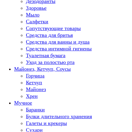
Дезодоранты
Здоровье
Мыло
Салфетки
Сопутствующие товары
Средства для бритья
Средства для ванны и душа
Средства интимной гигиены
Туалетная бумага
Уход за полостью рта
Майонез, Кетчуп, Соусы
Горчица
Кетчуп
Майонез
Хрен
Мучное
Баранки
Булки длительного хранения
Галеты и крекеры
Сухари