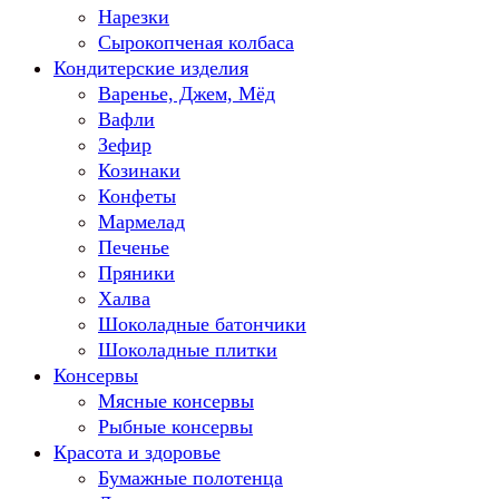
Нарезки
Сырокопченая колбаса
Кондитерские изделия
Варенье, Джем, Мёд
Вафли
Зефир
Козинаки
Конфеты
Мармелад
Печенье
Пряники
Халва
Шоколадные батончики
Шоколадные плитки
Консервы
Мясные консервы
Рыбные консервы
Красота и здоровье
Бумажные полотенца