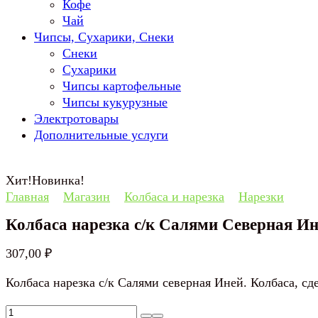
Кофе
Чай
Чипсы, Сухарики, Снеки
Снеки
Сухарики
Чипсы картофельные
Чипсы кукурузные
Электротовары
Дополнительные услуги
Хит!
Новинка!
Главная
Магазин
Колбаса и нарезка
Нарезки
Колбаса нарезка с/к Салями Северная И
307,00
₽
Колбаса нарезка с/к Салями северная Иней. Колбаса, с
Количество