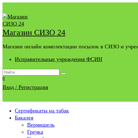
Перейти
к
содержанию
Магазин СИЗО 24
Магазин онлайн комплектации посылок в СИЗО и учр
Исправительные учреждения ФСИН
Search
for:
0
Вход / Регистрация
Сертификаты на табак
Бакалея
Вермишель
Гречка