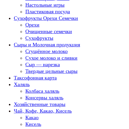
Настольные игры
Пластиковая посуда
Сухофрукты Орехи Семечки
Орехи
Очищенные семечки
Сухофрукты
Сыры и Молочная продукция
Сгущённое молоко
Сухое молоко и сливки
Сыр — нарезка
Твердые цельные сыры
Таксофонная карта
Халяль
Колбаса халяль
Консервы халяль
Хозяйственные товары
Чай, Кофе, Какао, Кисель
Какао
Кисель