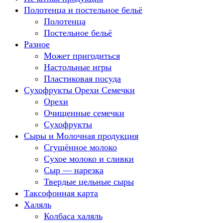
Полотенца и постельное бельё
Полотенца
Постельное бельё
Разное
Может пригодиться
Настольные игры
Пластиковая посуда
Сухофрукты Орехи Семечки
Орехи
Очищенные семечки
Сухофрукты
Сыры и Молочная продукция
Сгущённое молоко
Сухое молоко и сливки
Сыр — нарезка
Твердые цельные сыры
Таксофонная карта
Халяль
Колбаса халяль