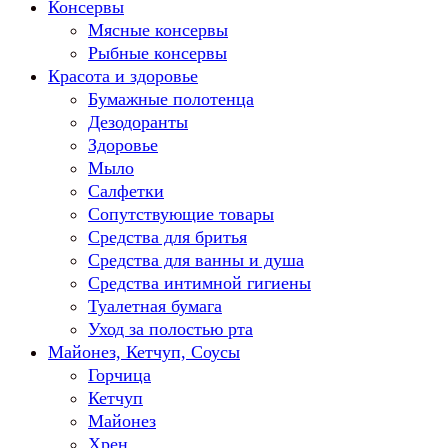
Консервы
Мясные консервы
Рыбные консервы
Красота и здоровье
Бумажные полотенца
Дезодоранты
Здоровье
Мыло
Салфетки
Сопутствующие товары
Средства для бритья
Средства для ванны и душа
Средства интимной гигиены
Туалетная бумага
Уход за полостью рта
Майонез, Кетчуп, Соусы
Горчица
Кетчуп
Майонез
Хрен