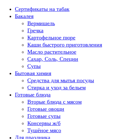
Перейти
Сертификаты на табак
к
Бакалея
содержанию
Вермишель
Гречка
Картофельное пюре
Каши быстрого приготовления
Масло растительное
Сахар, Соль, Специи
Супы
Бытовая химия
Средства для мытья посуды
Стирка и уход за бельем
Готовые блюда
Вторые блюда с мясом
Готовые овощи
Готовые супы
Консервы ж/б
Тушёное мясо
Для праздника