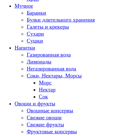
Мучное
Баранки
Булки длительного хранения
Галеты и крекеры
Сухари
Сушки
Напитки
Газированная вода
Лимонады
Негазированная вода
Соки, Нектары, Морсы
Морс
Нектар
Сок
Овощи и фрукты
Овощные консервы
Свежие овощи
Свежие фрукты
Фруктовые консервы