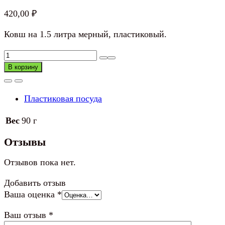
420,00
₽
Ковш на 1.5 литра мерный, пластиковый.
Количество
товара
В корзину
Ковш
АРХИМЕД
Пластиковая посуда
1.5л,
мерный,
Вес
90 г
пластиковый
Отзывы
Отзывов пока нет.
Добавить отзыв
Ваша оценка
*
Ваш отзыв
*