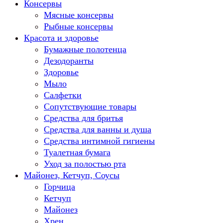
Консервы
Мясные консервы
Рыбные консервы
Красота и здоровье
Бумажные полотенца
Дезодоранты
Здоровье
Мыло
Салфетки
Сопутствующие товары
Средства для бритья
Средства для ванны и душа
Средства интимной гигиены
Туалетная бумага
Уход за полостью рта
Майонез, Кетчуп, Соусы
Горчица
Кетчуп
Майонез
Хрен