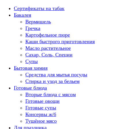
Перейти
Сертификаты на табак
к
Бакалея
содержанию
Вермишель
Гречка
Картофельное пюре
Каши быстрого приготовления
Масло растительное
Сахар, Соль, Специи
Супы
Бытовая химия
Средства для мытья посуды
Стирка и уход за бельем
Готовые блюда
Вторые блюда с мясом
Готовые овощи
Готовые супы
Консервы ж/б
Тушёное мясо
Для праздника