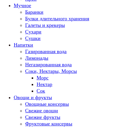
Мучное
Баранки
Булки длительного хранения
Галеты и крекеры
Сухари
Сушки
Напитки
Газированная вода
Лимонады
Негазированная вода
Соки, Нектары, Морсы
Морс
Нектар
Сок
Овощи и фрукты
Овощные консервы
Свежие овощи
Свежие фрукты
Фруктовые консервы