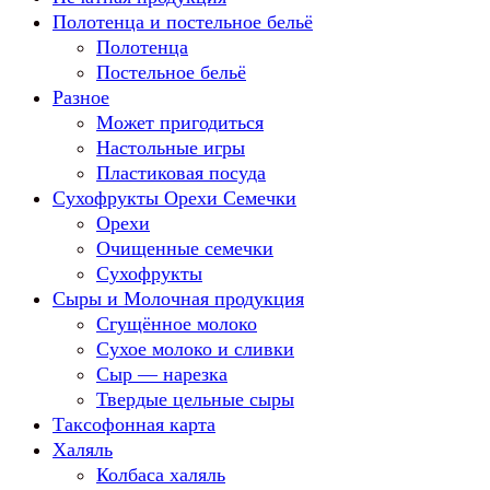
Полотенца и постельное бельё
Полотенца
Постельное бельё
Разное
Может пригодиться
Настольные игры
Пластиковая посуда
Сухофрукты Орехи Семечки
Орехи
Очищенные семечки
Сухофрукты
Сыры и Молочная продукция
Сгущённое молоко
Сухое молоко и сливки
Сыр — нарезка
Твердые цельные сыры
Таксофонная карта
Халяль
Колбаса халяль