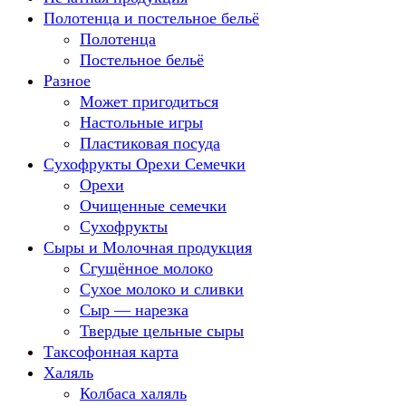
Полотенца и постельное бельё
Полотенца
Постельное бельё
Разное
Может пригодиться
Настольные игры
Пластиковая посуда
Сухофрукты Орехи Семечки
Орехи
Очищенные семечки
Сухофрукты
Сыры и Молочная продукция
Сгущённое молоко
Сухое молоко и сливки
Сыр — нарезка
Твердые цельные сыры
Таксофонная карта
Халяль
Колбаса халяль