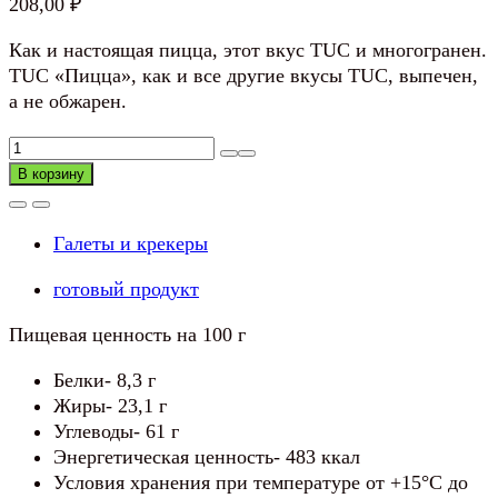
208,00
₽
Как и настоящая пицца, этот вкус TUC и многогранен.
TUC «Пицца», как и все другие вкусы TUC, выпечен,
а не обжарен.
Количество
товара
В корзину
Крекер
TUC
Галеты и крекеры
Pizza
Пицца
готовый продукт
Пищевая ценность на 100 г
Белки- 8,3 г
Жиры- 23,1 г
Углеводы- 61 г
Энергетическая ценность- 483 ккал
Условия хранения при температуре от +15°С до