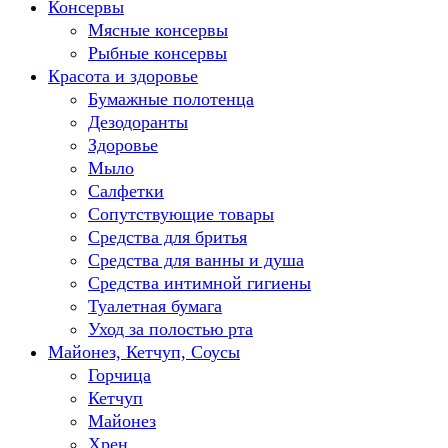
Консервы
Мясные консервы
Рыбные консервы
Красота и здоровье
Бумажные полотенца
Дезодоранты
Здоровье
Мыло
Салфетки
Сопутствующие товары
Средства для бритья
Средства для ванны и душа
Средства интимной гигиены
Туалетная бумага
Уход за полостью рта
Майонез, Кетчуп, Соусы
Горчица
Кетчуп
Майонез
Хрен