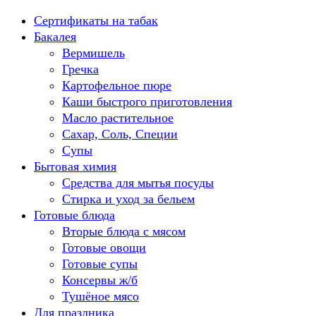
Перейти
Сертификаты на табак
к
Бакалея
содержанию
Вермишель
Гречка
Картофельное пюре
Каши быстрого приготовления
Масло растительное
Сахар, Соль, Специи
Супы
Бытовая химия
Средства для мытья посуды
Стирка и уход за бельем
Готовые блюда
Вторые блюда с мясом
Готовые овощи
Готовые супы
Консервы ж/б
Тушёное мясо
Для праздника