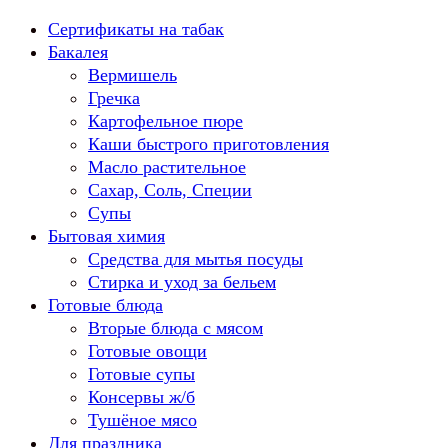
Перейти
Сертификаты на табак
к
Бакалея
содержанию
Вермишель
Гречка
Картофельное пюре
Каши быстрого приготовления
Масло растительное
Сахар, Соль, Специи
Супы
Бытовая химия
Средства для мытья посуды
Стирка и уход за бельем
Готовые блюда
Вторые блюда с мясом
Готовые овощи
Готовые супы
Консервы ж/б
Тушёное мясо
Для праздника