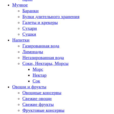
Мучное
Баранки
Булки длительного хранения
Галеты и крекеры
Сухари
Сушки
Напитки
Газированная вода
Лимонады
Негазированная вода
Соки, Нектары, Морсы
Морс
Нектар
Сок
Овощи и фрукты
Овощные консервы
Свежие овощи
Свежие фрукты
Фруктовые консервы