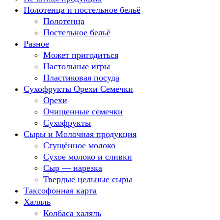
Полотенца и постельное бельё
Полотенца
Постельное бельё
Разное
Может пригодиться
Настольные игры
Пластиковая посуда
Сухофрукты Орехи Семечки
Орехи
Очищенные семечки
Сухофрукты
Сыры и Молочная продукция
Сгущённое молоко
Сухое молоко и сливки
Сыр — нарезка
Твердые цельные сыры
Таксофонная карта
Халяль
Колбаса халяль