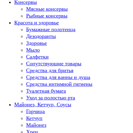
Консервы
Мясные консервы
Рыбные консервы
Красота и здоровье
Бумажные полотенца
Дезодоранты
Здоровье
Мыло
Салфетки
Сопутствующие товары
Средства для бритья
Средства для ванны и душа
Средства интимной гигиены
Туалетная бумага
Уход за полостью рта
Майонез, Кетчуп, Соусы
Горчица
Кетчуп
Майонез
Хрен