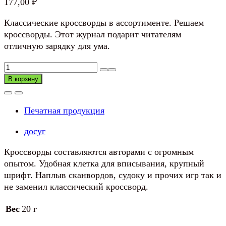
177,00
₽
Классические кроссворды в ассортименте. Решаем
кроссворды. Этот журнал подарит читателям
отличную зарядку для ума.
Количество
товара
В корзину
Кроссворд
классика,
Печатная продукция
в
ассортименте
досуг
Кроссворды составляются авторами с огромным
опытом. Удобная клетка для вписывания, крупный
шрифт. Наплыв сканвордов, судоку и прочих игр так и
не заменил классический кроссворд.
Вес
20 г