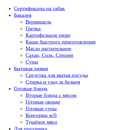
Перейти
Сертификаты на табак
к
Бакалея
содержанию
Вермишель
Гречка
Картофельное пюре
Каши быстрого приготовления
Масло растительное
Сахар, Соль, Специи
Супы
Бытовая химия
Средства для мытья посуды
Стирка и уход за бельем
Готовые блюда
Вторые блюда с мясом
Готовые овощи
Готовые супы
Консервы ж/б
Тушёное мясо
Для праздника