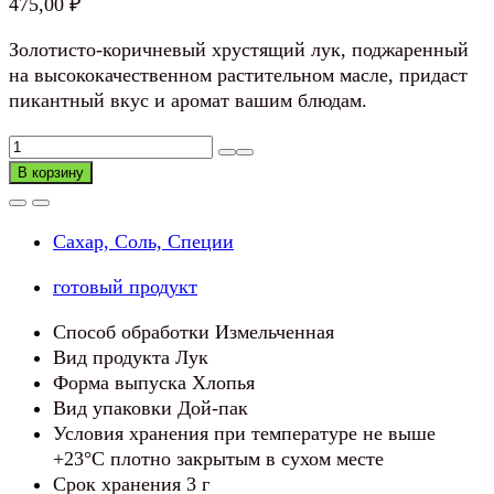
475,00
₽
Золотисто-коричневый хрустящий лук, поджаренный
на высококачественном растительном масле, придаст
пикантный вкус и аромат вашим блюдам.
Количество
товара
В корзину
Лук
жареный
Сахар, Соль, Специи
сушенный
готовый продукт
Способ обработки Измельченная
Вид продукта Лук
Форма выпуска Хлопья
Вид упаковки Дой-пак
Условия хранения при температуре не выше
+23°C плотно закрытым в сухом месте
Срок хранения 3 г