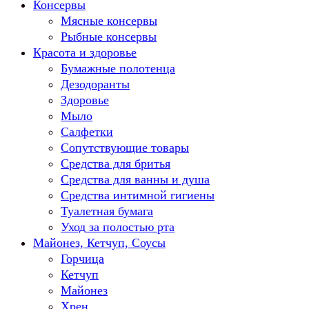
Консервы
Мясные консервы
Рыбные консервы
Красота и здоровье
Бумажные полотенца
Дезодоранты
Здоровье
Мыло
Салфетки
Сопутствующие товары
Средства для бритья
Средства для ванны и душа
Средства интимной гигиены
Туалетная бумага
Уход за полостью рта
Майонез, Кетчуп, Соусы
Горчица
Кетчуп
Майонез
Хрен