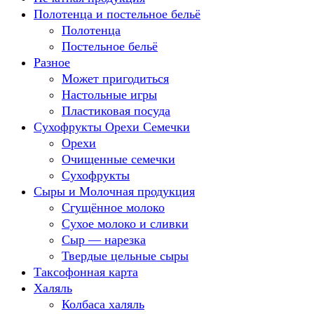
Полотенца и постельное бельё
Полотенца
Постельное бельё
Разное
Может пригодиться
Настольные игры
Пластиковая посуда
Сухофрукты Орехи Семечки
Орехи
Очищенные семечки
Сухофрукты
Сыры и Молочная продукция
Сгущённое молоко
Сухое молоко и сливки
Сыр — нарезка
Твердые цельные сыры
Таксофонная карта
Халяль
Колбаса халяль