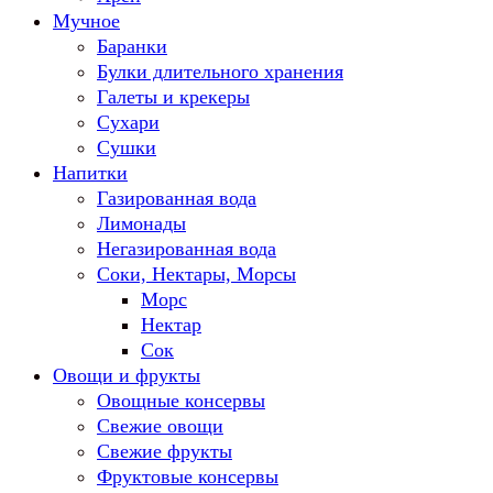
Мучное
Баранки
Булки длительного хранения
Галеты и крекеры
Сухари
Сушки
Напитки
Газированная вода
Лимонады
Негазированная вода
Соки, Нектары, Морсы
Морс
Нектар
Сок
Овощи и фрукты
Овощные консервы
Свежие овощи
Свежие фрукты
Фруктовые консервы