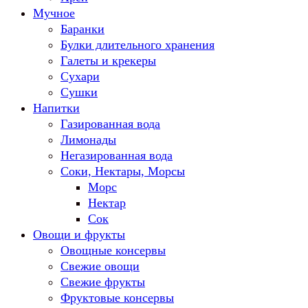
Мучное
Баранки
Булки длительного хранения
Галеты и крекеры
Сухари
Сушки
Напитки
Газированная вода
Лимонады
Негазированная вода
Соки, Нектары, Морсы
Морс
Нектар
Сок
Овощи и фрукты
Овощные консервы
Свежие овощи
Свежие фрукты
Фруктовые консервы