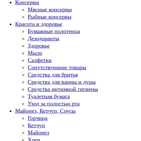
Консервы
Мясные консервы
Рыбные консервы
Красота и здоровье
Бумажные полотенца
Дезодоранты
Здоровье
Мыло
Салфетки
Сопутствующие товары
Средства для бритья
Средства для ванны и душа
Средства интимной гигиены
Туалетная бумага
Уход за полостью рта
Майонез, Кетчуп, Соусы
Горчица
Кетчуп
Майонез
Хрен