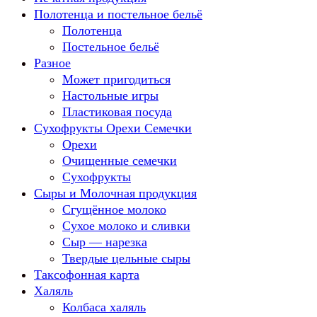
Полотенца и постельное бельё
Полотенца
Постельное бельё
Разное
Может пригодиться
Настольные игры
Пластиковая посуда
Сухофрукты Орехи Семечки
Орехи
Очищенные семечки
Сухофрукты
Сыры и Молочная продукция
Сгущённое молоко
Сухое молоко и сливки
Сыр — нарезка
Твердые цельные сыры
Таксофонная карта
Халяль
Колбаса халяль