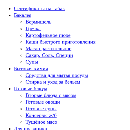
Перейти
Сертификаты на табак
к
Бакалея
содержанию
Вермишель
Гречка
Картофельное пюре
Каши быстрого приготовления
Масло растительное
Сахар, Соль, Специи
Супы
Бытовая химия
Средства для мытья посуды
Стирка и уход за бельем
Готовые блюда
Вторые блюда с мясом
Готовые овощи
Готовые супы
Консервы ж/б
Тушёное мясо
Для праздника