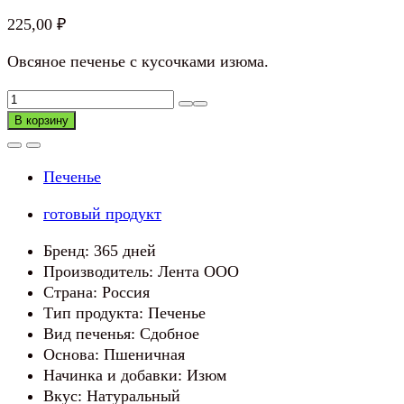
225,00
₽
Овсяное печенье с кусочками изюма.
Количество
товара
В корзину
Печенье
Овсяное
Печенье
с
изюмом
готовый продукт
Бренд: 365 дней
Производитель: Лента ООО
Страна: Россия
Тип продукта: Печенье
Вид печенья: Сдобное
Основа: Пшеничная
Начинка и добавки: Изюм
Вкус: Натуральный