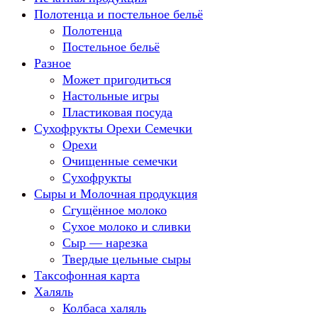
Полотенца и постельное бельё
Полотенца
Постельное бельё
Разное
Может пригодиться
Настольные игры
Пластиковая посуда
Сухофрукты Орехи Семечки
Орехи
Очищенные семечки
Сухофрукты
Сыры и Молочная продукция
Сгущённое молоко
Сухое молоко и сливки
Сыр — нарезка
Твердые цельные сыры
Таксофонная карта
Халяль
Колбаса халяль