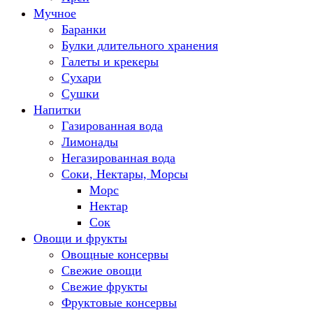
Мучное
Баранки
Булки длительного хранения
Галеты и крекеры
Сухари
Сушки
Напитки
Газированная вода
Лимонады
Негазированная вода
Соки, Нектары, Морсы
Морс
Нектар
Сок
Овощи и фрукты
Овощные консервы
Свежие овощи
Свежие фрукты
Фруктовые консервы