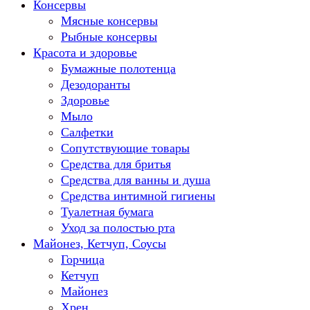
Консервы
Мясные консервы
Рыбные консервы
Красота и здоровье
Бумажные полотенца
Дезодоранты
Здоровье
Мыло
Салфетки
Сопутствующие товары
Средства для бритья
Средства для ванны и душа
Средства интимной гигиены
Туалетная бумага
Уход за полостью рта
Майонез, Кетчуп, Соусы
Горчица
Кетчуп
Майонез
Хрен