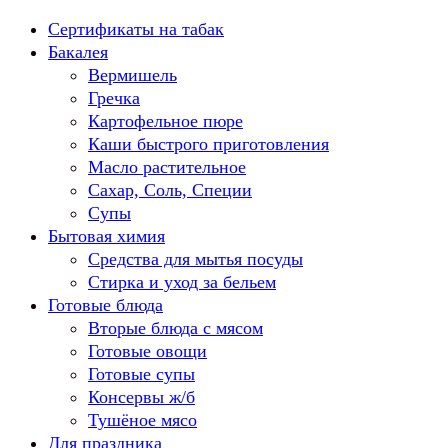
Перейти
Сертификаты на табак
к
Бакалея
содержанию
Вермишель
Гречка
Картофельное пюре
Каши быстрого приготовления
Масло растительное
Сахар, Соль, Специи
Супы
Бытовая химия
Средства для мытья посуды
Стирка и уход за бельем
Готовые блюда
Вторые блюда с мясом
Готовые овощи
Готовые супы
Консервы ж/б
Тушёное мясо
Для праздника