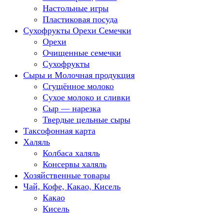
Настольные игры
Пластиковая посуда
Сухофрукты Орехи Семечки
Орехи
Очищенные семечки
Сухофрукты
Сыры и Молочная продукция
Сгущённое молоко
Сухое молоко и сливки
Сыр — нарезка
Твердые цельные сыры
Таксофонная карта
Халяль
Колбаса халяль
Консервы халяль
Хозяйственные товары
Чай, Кофе, Какао, Кисель
Какао
Кисель