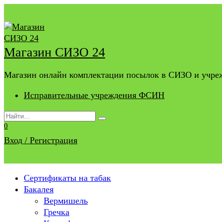
Перейти
к
содержанию
Магазин СИЗО 24
Магазин онлайн комплектации посылок в СИЗО и учр
Исправительные учреждения ФСИН
Search
for:
0
Вход / Регистрация
Сертификаты на табак
Бакалея
Вермишель
Гречка