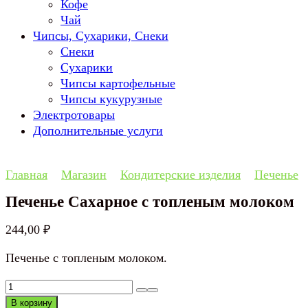
Кофе
Чай
Чипсы, Сухарики, Снеки
Снеки
Сухарики
Чипсы картофельные
Чипсы кукурузные
Электротовары
Дополнительные услуги
Главная
Магазин
Кондитерские изделия
Печенье
Печенье Сахарное с топленым молоком
244,00
₽
Печенье с топленым молоком.
Количество
товара
В корзину