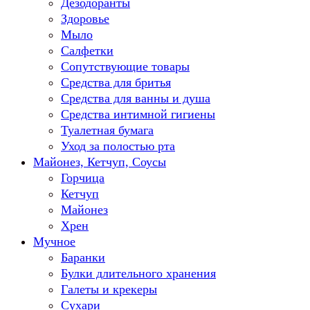
Дезодоранты
Здоровье
Мыло
Салфетки
Сопутствующие товары
Средства для бритья
Средства для ванны и душа
Средства интимной гигиены
Туалетная бумага
Уход за полостью рта
Майонез, Кетчуп, Соусы
Горчица
Кетчуп
Майонез
Хрен
Мучное
Баранки
Булки длительного хранения
Галеты и крекеры
Сухари