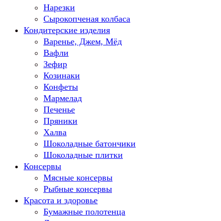
Нарезки
Сырокопченая колбаса
Кондитерские изделия
Варенье, Джем, Мёд
Вафли
Зефир
Козинаки
Конфеты
Мармелад
Печенье
Пряники
Халва
Шоколадные батончики
Шоколадные плитки
Консервы
Мясные консервы
Рыбные консервы
Красота и здоровье
Бумажные полотенца