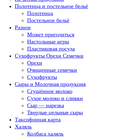
Полотенца и постельное бельё
Полотенца
Постельное бельё
Разное
Может пригодиться
Настольные игры
Пластиковая посуда
Сухофрукты Орехи Семечки
Орехи
Очищенные семечки
Сухофрукты
Сыры и Молочная продукция
Сгущённое молоко
Сухое молоко и сливки
Сыр — нарезка
Твердые цельные сыры
Таксофонная карта
Халяль
Колбаса халяль