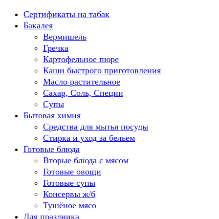
Перейти
Сертификаты на табак
к
Бакалея
содержанию
Вермишель
Гречка
Картофельное пюре
Каши быстрого приготовления
Масло растительное
Сахар, Соль, Специи
Супы
Бытовая химия
Средства для мытья посуды
Стирка и уход за бельем
Готовые блюда
Вторые блюда с мясом
Готовые овощи
Готовые супы
Консервы ж/б
Тушёное мясо
Для праздника