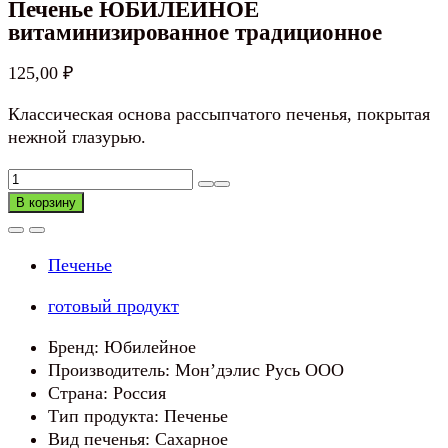
Печенье ЮБИЛЕЙНОЕ
витаминизированное традиционное
125,00
₽
Классическая основа рассыпчатого печенья, покрытая
нежной глазурью.
Количество
товара
В корзину
Печенье
ЮБИЛЕЙНОЕ
Печенье
витаминизированное
традиционное
готовый продукт
Бренд: Юбилейное
Производитель: Мон’дэлис Русь ООО
Страна: Россия
Тип продукта: Печенье
Вид печенья: Сахарное