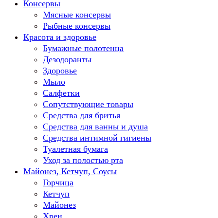
Консервы
Мясные консервы
Рыбные консервы
Красота и здоровье
Бумажные полотенца
Дезодоранты
Здоровье
Мыло
Салфетки
Сопутствующие товары
Средства для бритья
Средства для ванны и душа
Средства интимной гигиены
Туалетная бумага
Уход за полостью рта
Майонез, Кетчуп, Соусы
Горчица
Кетчуп
Майонез
Хрен