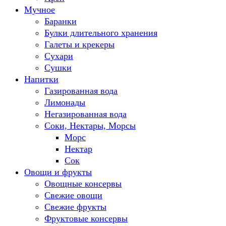
Мучное
Баранки
Булки длительного хранения
Галеты и крекеры
Сухари
Сушки
Напитки
Газированная вода
Лимонады
Негазированная вода
Соки, Нектары, Морсы
Морс
Нектар
Сок
Овощи и фрукты
Овощные консервы
Свежие овощи
Свежие фрукты
Фруктовые консервы