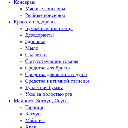
Консервы
Мясные консервы
Рыбные консервы
Красота и здоровье
Бумажные полотенца
Дезодоранты
Здоровье
Мыло
Салфетки
Сопутствующие товары
Средства для бритья
Средства для ванны и душа
Средства интимной гигиены
Туалетная бумага
Уход за полостью рта
Майонез, Кетчуп, Соусы
Горчица
Кетчуп
Майонез
Хрен