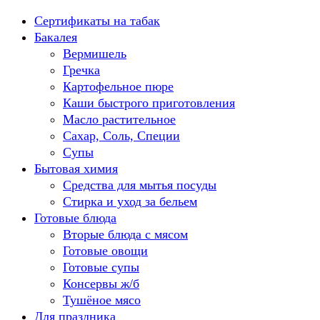
Перейти
Сертификаты на табак
к
Бакалея
содержанию
Вермишель
Гречка
Картофельное пюре
Каши быстрого приготовления
Масло растительное
Сахар, Соль, Специи
Супы
Бытовая химия
Средства для мытья посуды
Стирка и уход за бельем
Готовые блюда
Вторые блюда с мясом
Готовые овощи
Готовые супы
Консервы ж/б
Тушёное мясо
Для праздника