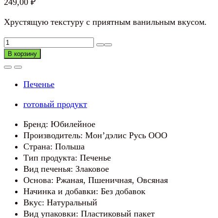
249,00
₽
Хрустящую текстуру с приятным ванильным вкусом.
Количество
товара
В корзину
Печенье
ЮБИЛЕЙНОЕ
Печенье
Злаковое
готовый продукт
Бренд: Юбилейное
Производитель: Мон’дэлис Русь ООО
Страна: Польша
Тип продукта: Печенье
Вид печенья: Злаковое
Основа: Ржаная, Пшеничная, Овсяная
Начинка и добавки: Без добавок
Вкус: Натуральный
Вид упаковки: Пластиковый пакет