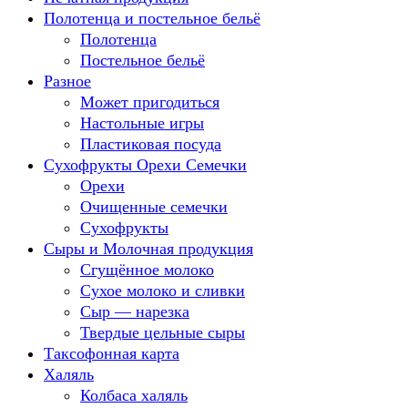
Полотенца и постельное бельё
Полотенца
Постельное бельё
Разное
Может пригодиться
Настольные игры
Пластиковая посуда
Сухофрукты Орехи Семечки
Орехи
Очищенные семечки
Сухофрукты
Сыры и Молочная продукция
Сгущённое молоко
Сухое молоко и сливки
Сыр — нарезка
Твердые цельные сыры
Таксофонная карта
Халяль
Колбаса халяль