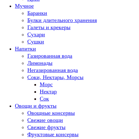
Мучное
Баранки
Булки длительного хранения
Галеты и крекеры
Сухари
Сушки
Напитки
Газированная вода
Лимонады
Негазированная вода
Соки, Нектары, Морсы
Морс
Нектар
Сок
Овощи и фрукты
Овощные консервы
Свежие овощи
Свежие фрукты
Фруктовые консервы