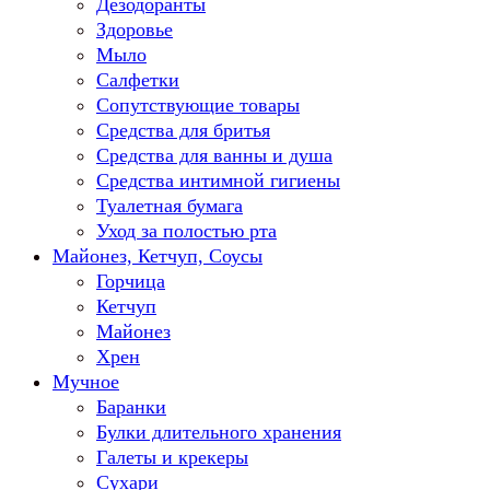
Дезодоранты
Здоровье
Мыло
Салфетки
Сопутствующие товары
Средства для бритья
Средства для ванны и душа
Средства интимной гигиены
Туалетная бумага
Уход за полостью рта
Майонез, Кетчуп, Соусы
Горчица
Кетчуп
Майонез
Хрен
Мучное
Баранки
Булки длительного хранения
Галеты и крекеры
Сухари