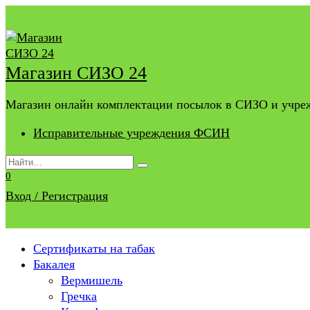
Перейти
к
содержанию
Магазин СИЗО 24
Магазин онлайн комплектации посылок в СИЗО и учр
Исправительные учреждения ФСИН
Search
for:
0
Вход / Регистрация
Сертификаты на табак
Бакалея
Вермишель
Гречка