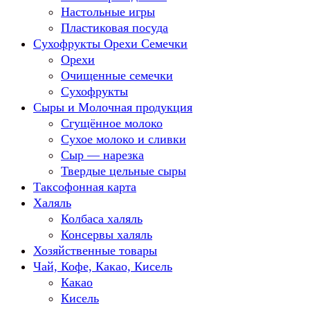
Настольные игры
Пластиковая посуда
Сухофрукты Орехи Семечки
Орехи
Очищенные семечки
Сухофрукты
Сыры и Молочная продукция
Сгущённое молоко
Сухое молоко и сливки
Сыр — нарезка
Твердые цельные сыры
Таксофонная карта
Халяль
Колбаса халяль
Консервы халяль
Хозяйственные товары
Чай, Кофе, Какао, Кисель
Какао
Кисель