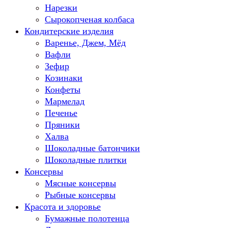
Нарезки
Сырокопченая колбаса
Кондитерские изделия
Варенье, Джем, Мёд
Вафли
Зефир
Козинаки
Конфеты
Мармелад
Печенье
Пряники
Халва
Шоколадные батончики
Шоколадные плитки
Консервы
Мясные консервы
Рыбные консервы
Красота и здоровье
Бумажные полотенца