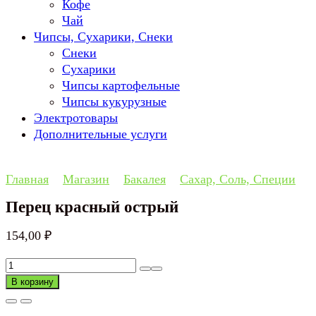
Кофе
Чай
Чипсы, Сухарики, Снеки
Снеки
Сухарики
Чипсы картофельные
Чипсы кукурузные
Электротовары
Дополнительные услуги
Главная
Магазин
Бакалея
Сахар, Соль, Специи
Перец красный острый
154,00
₽
Количество
товара
В корзину
Перец
красный