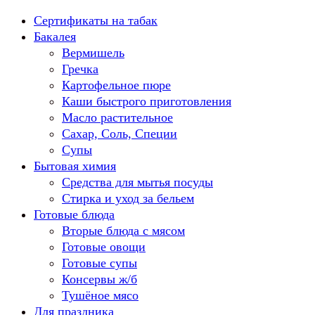
Перейти
Сертификаты на табак
к
Бакалея
содержанию
Вермишель
Гречка
Картофельное пюре
Каши быстрого приготовления
Масло растительное
Сахар, Соль, Специи
Супы
Бытовая химия
Средства для мытья посуды
Стирка и уход за бельем
Готовые блюда
Вторые блюда с мясом
Готовые овощи
Готовые супы
Консервы ж/б
Тушёное мясо
Для праздника