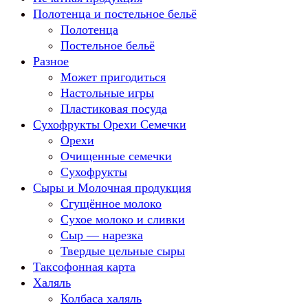
Полотенца и постельное бельё
Полотенца
Постельное бельё
Разное
Может пригодиться
Настольные игры
Пластиковая посуда
Сухофрукты Орехи Семечки
Орехи
Очищенные семечки
Сухофрукты
Сыры и Молочная продукция
Сгущённое молоко
Сухое молоко и сливки
Сыр — нарезка
Твердые цельные сыры
Таксофонная карта
Халяль
Колбаса халяль