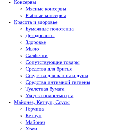
Консервы
Мясные консервы
Рыбные консервы
Красота и здоровье
Бумажные полотенца
Дезодоранты
Здоровье
Мыло
Салфетки
Сопутствующие товары
Средства для бритья
Средства для ванны и душа
Средства интимной гигиены
Туалетная бумага
Уход за полостью рта
Майонез, Кетчуп, Соусы
Горчица
Кетчуп
Майонез
Хрен