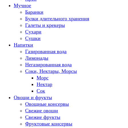
Мучное
Баранки
Булки длительного хранения
Галеты и крекеры
Сухари
Сушки
Напитки
Газированная вода
Лимонады
Негазированная вода
Соки, Нектары, Морсы
Морс
Нектар
Сок
Овощи и фрукты
Овощные консервы
Свежие овощи
Свежие фрукты
Фруктовые консервы