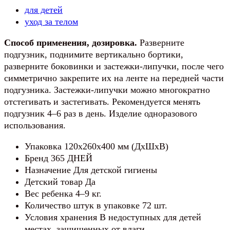
ДНЕЙ
для детей
Midi
уход за телом
4–
9
Способ применения, дозировка.
Разверните
кг,
подгузник, поднимите вертикально бортики,
72
разверните боковинки и застежки-липучки, после чего
шт
симметрично закрепите их на ленте на передней части
подгузника. Застежки-липучки можно многократно
отстегивать и застегивать. Рекомендуется менять
подгузник 4–6 раз в день. Изделие одноразового
использования.
Упаковка 120x260x400 мм (ДxШxВ)
Бренд 365 ДНЕЙ
Назначение Для детской гигиены
Детский товар Да
Вес ребенка 4–9 кг.
Количество штук в упаковке 72 шт.
Условия хранения В недоступных для детей
местах, защищенных от влаги