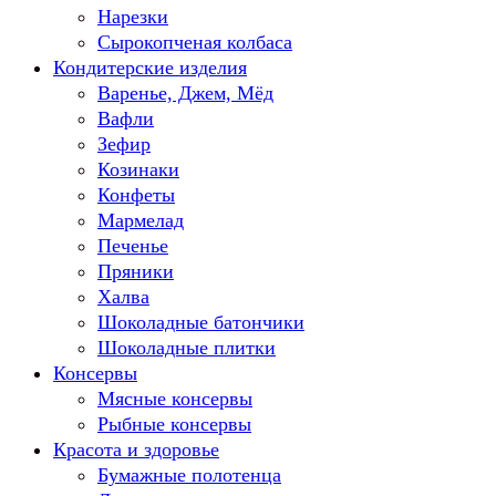
Нарезки
Сырокопченая колбаса
Кондитерские изделия
Варенье, Джем, Мёд
Вафли
Зефир
Козинаки
Конфеты
Мармелад
Печенье
Пряники
Халва
Шоколадные батончики
Шоколадные плитки
Консервы
Мясные консервы
Рыбные консервы
Красота и здоровье
Бумажные полотенца