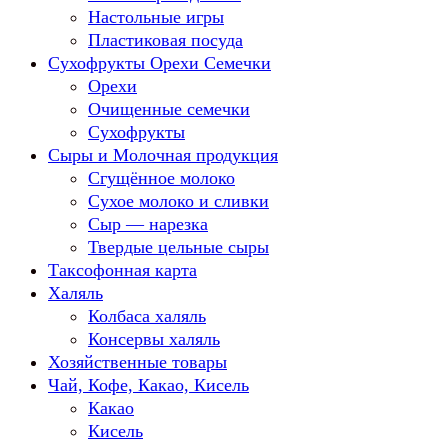
Настольные игры
Пластиковая посуда
Сухофрукты Орехи Семечки
Орехи
Очищенные семечки
Сухофрукты
Сыры и Молочная продукция
Сгущённое молоко
Сухое молоко и сливки
Сыр — нарезка
Твердые цельные сыры
Таксофонная карта
Халяль
Колбаса халяль
Консервы халяль
Хозяйственные товары
Чай, Кофе, Какао, Кисель
Какао
Кисель