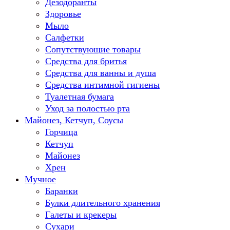
Дезодоранты
Здоровье
Мыло
Салфетки
Сопутствующие товары
Средства для бритья
Средства для ванны и душа
Средства интимной гигиены
Туалетная бумага
Уход за полостью рта
Майонез, Кетчуп, Соусы
Горчица
Кетчуп
Майонез
Хрен
Мучное
Баранки
Булки длительного хранения
Галеты и крекеры
Сухари