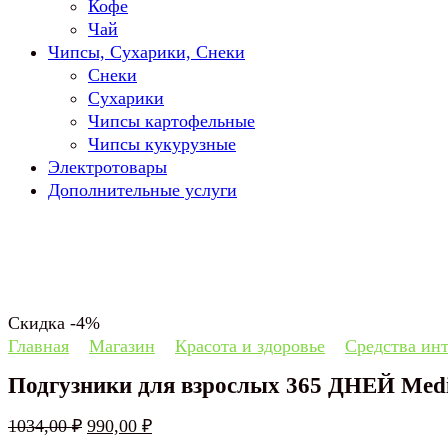
Кофе
Чай
Чипсы, Сухарики, Снеки
Снеки
Сухарики
Чипсы картофельные
Чипсы кукурузные
Электротовары
Дополнительные услуги
Скидка -4%
Главная
Магазин
Красота и здоровье
Средства ин
Подгузники для взрослых 365 ДНЕЙ Medi
Первоначальная
Текущая
1034,00
₽
990,00
₽
цена
цена: