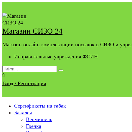
Перейти
к
содержанию
Магазин СИЗО 24
Магазин онлайн комплектации посылок в СИЗО и учр
Исправительные учреждения ФСИН
Search
for:
0
Вход / Регистрация
Сертификаты на табак
Бакалея
Вермишель
Гречка