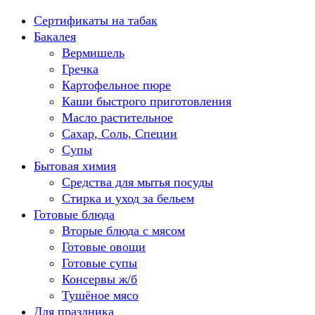
Перейти
Сертификаты на табак
к
Бакалея
содержанию
Вермишель
Гречка
Картофельное пюре
Каши быстрого приготовления
Масло растительное
Сахар, Соль, Специи
Супы
Бытовая химия
Средства для мытья посуды
Стирка и уход за бельем
Готовые блюда
Вторые блюда с мясом
Готовые овощи
Готовые супы
Консервы ж/б
Тушёное мясо
Для праздника