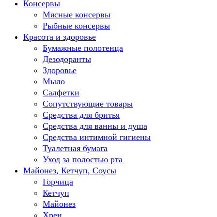
Консервы
Мясные консервы
Рыбные консервы
Красота и здоровье
Бумажные полотенца
Дезодоранты
Здоровье
Мыло
Салфетки
Сопутствующие товары
Средства для бритья
Средства для ванны и душа
Средства интимной гигиены
Туалетная бумага
Уход за полостью рта
Майонез, Кетчуп, Соусы
Горчица
Кетчуп
Майонез
Хрен