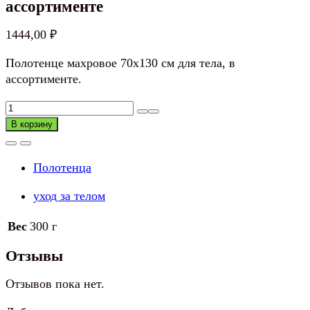
ассортименте
1444,00
₽
Полотенце махровое 70х130 см для тела, в
ассортименте.
Количество
товара
В корзину
Полотенце
махровое
Полотенца
70х130
см,
уход за телом
в
ассортименте
Вес
300 г
Отзывы
Отзывов пока нет.