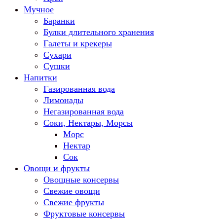
Мучное
Баранки
Булки длительного хранения
Галеты и крекеры
Сухари
Сушки
Напитки
Газированная вода
Лимонады
Негазированная вода
Соки, Нектары, Морсы
Морс
Нектар
Сок
Овощи и фрукты
Овощные консервы
Свежие овощи
Свежие фрукты
Фруктовые консервы