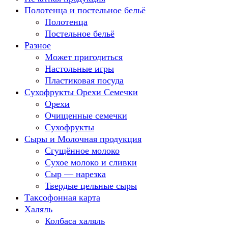
Полотенца и постельное бельё
Полотенца
Постельное бельё
Разное
Может пригодиться
Настольные игры
Пластиковая посуда
Сухофрукты Орехи Семечки
Орехи
Очищенные семечки
Сухофрукты
Сыры и Молочная продукция
Сгущённое молоко
Сухое молоко и сливки
Сыр — нарезка
Твердые цельные сыры
Таксофонная карта
Халяль
Колбаса халяль