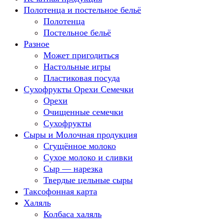
Полотенца и постельное бельё
Полотенца
Постельное бельё
Разное
Может пригодиться
Настольные игры
Пластиковая посуда
Сухофрукты Орехи Семечки
Орехи
Очищенные семечки
Сухофрукты
Сыры и Молочная продукция
Сгущённое молоко
Сухое молоко и сливки
Сыр — нарезка
Твердые цельные сыры
Таксофонная карта
Халяль
Колбаса халяль