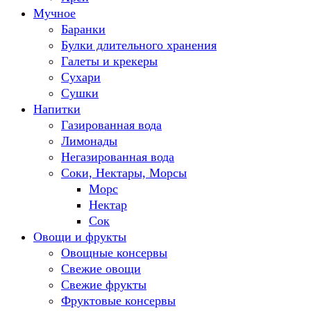
Мучное
Баранки
Булки длительного хранения
Галеты и крекеры
Сухари
Сушки
Напитки
Газированная вода
Лимонады
Негазированная вода
Соки, Нектары, Морсы
Морс
Нектар
Сок
Овощи и фрукты
Овощные консервы
Свежие овощи
Свежие фрукты
Фруктовые консервы