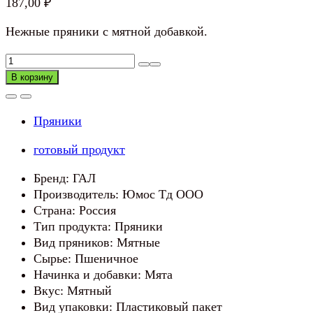
187,00
₽
Нежные пряники с мятной добавкой.
Количество
товара
В корзину
ПРЯНИКИ
ГАЛ
Пряники
МЯТНЫЕ
готовый продукт
Бренд: ГАЛ
Производитель: Юмос Тд ООО
Страна: Россия
Тип продукта: Пряники
Вид пряников: Мятные
Сырье: Пшеничное
Начинка и добавки: Мята
Вкус: Мятный
Вид упаковки: Пластиковый пакет