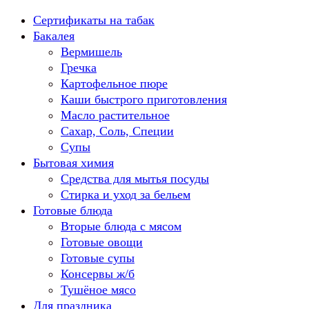
Перейти
Сертификаты на табак
к
Бакалея
содержанию
Вермишель
Гречка
Картофельное пюре
Каши быстрого приготовления
Масло растительное
Сахар, Соль, Специи
Супы
Бытовая химия
Средства для мытья посуды
Стирка и уход за бельем
Готовые блюда
Вторые блюда с мясом
Готовые овощи
Готовые супы
Консервы ж/б
Тушёное мясо
Для праздника