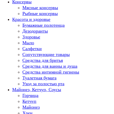
Консервы
Мясные консервы
Рыбные консервы
Красота и здоровье
Бумажные полотенца
Дезодоранты
Здоровье
Мыло
Салфетки
Сопутствующие товары
Средства для бритья
Средства для ванны и душа
Средства интимной гигиены
Туалетная бумага
Уход за полостью рта
Майонез, Кетчуп, Соусы
Горчица
Кетчуп
Майонез
Хрен