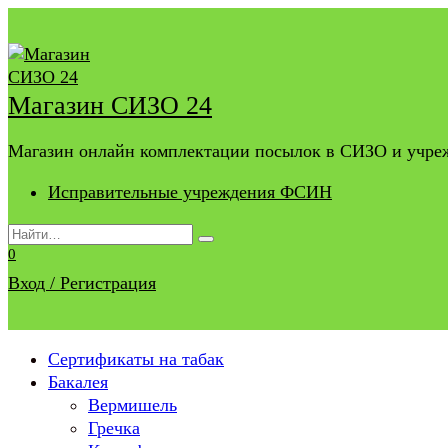
Перейти
к
содержанию
Магазин СИЗО 24
Магазин онлайн комплектации посылок в СИЗО и учр
Исправительные учреждения ФСИН
Search
for:
0
Вход / Регистрация
Сертификаты на табак
Бакалея
Вермишель
Гречка