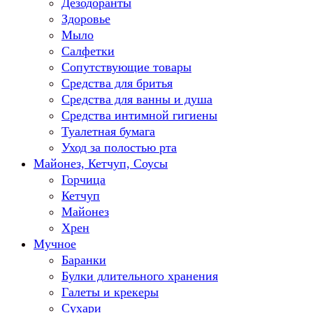
Дезодоранты
Здоровье
Мыло
Салфетки
Сопутствующие товары
Средства для бритья
Средства для ванны и душа
Средства интимной гигиены
Туалетная бумага
Уход за полостью рта
Майонез, Кетчуп, Соусы
Горчица
Кетчуп
Майонез
Хрен
Мучное
Баранки
Булки длительного хранения
Галеты и крекеры
Сухари