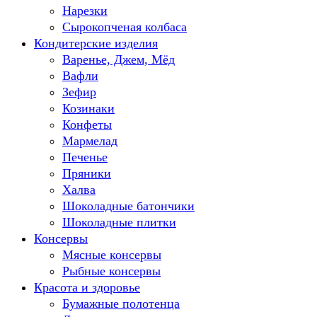
Нарезки
Сырокопченая колбаса
Кондитерские изделия
Варенье, Джем, Мёд
Вафли
Зефир
Козинаки
Конфеты
Мармелад
Печенье
Пряники
Халва
Шоколадные батончики
Шоколадные плитки
Консервы
Мясные консервы
Рыбные консервы
Красота и здоровье
Бумажные полотенца