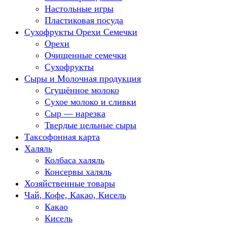
Настольные игры
Пластиковая посуда
Сухофрукты Орехи Семечки
Орехи
Очищенные семечки
Сухофрукты
Сыры и Молочная продукция
Сгущённое молоко
Сухое молоко и сливки
Сыр — нарезка
Твердые цельные сыры
Таксофонная карта
Халяль
Колбаса халяль
Консервы халяль
Хозяйственные товары
Чай, Кофе, Какао, Кисель
Какао
Кисель