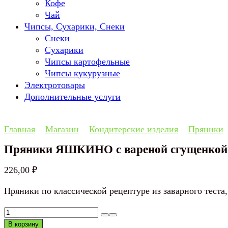
Кофе
Чай
Чипсы, Сухарики, Снеки
Снеки
Сухарики
Чипсы картофельные
Чипсы кукурузные
Электротовары
Дополнительные услуги
Главная
Магазин
Кондитерские изделия
Пряники
Пряники ЯШКИНО с вареной сгущенкой
226,00
₽
Пряники по классической рецептуре из заварного теста,
Количество
товара
В корзину