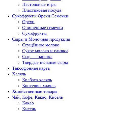
Настольные игры
Пластиковая посуда
Сухофрукты Орехи Семечки
Орехи
Очищенные семечки
Сухофрукты
Сыры и Молочная продукция
Сгущённое молоко
Сухое молоко и сливки
Сыр — нарезка
Твердые цельные сыры
Таксофонная карта
Халяль
Колбаса халяль
Консервы халяль
Хозяйственные товары
Чай, Кофе, Какао, Кисель
Какао
Кисель