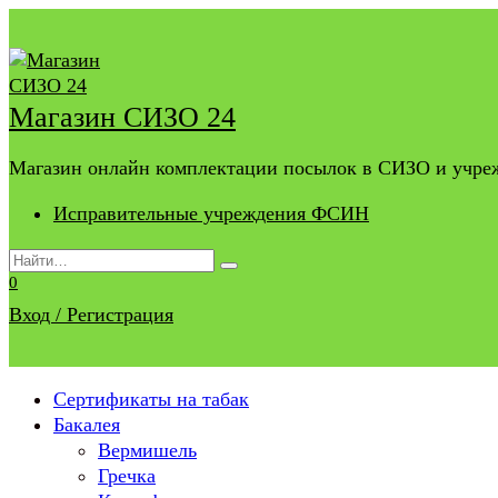
Перейти
к
содержанию
Магазин СИЗО 24
Магазин онлайн комплектации посылок в СИЗО и учр
Исправительные учреждения ФСИН
Search
for:
0
Вход / Регистрация
Сертификаты на табак
Бакалея
Вермишель
Гречка