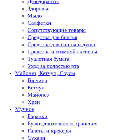
Дезодоранты
Здоровье
Мыло
Салфетки
Сопутствующие товары
Средства для бритья
Средства для ванны и душа
Средства интимной гигиены
Туалетная бумага
Уход за полостью рта
Майонез, Кетчуп, Соусы
Горчица
Кетчуп
Майонез
Хрен
Мучное
Баранки
Булки длительного хранения
Галеты и крекеры
Сухари