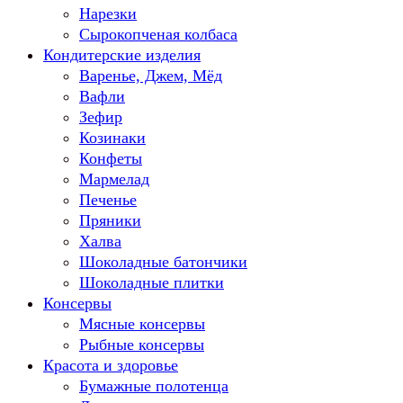
Нарезки
Сырокопченая колбаса
Кондитерские изделия
Варенье, Джем, Мёд
Вафли
Зефир
Козинаки
Конфеты
Мармелад
Печенье
Пряники
Халва
Шоколадные батончики
Шоколадные плитки
Консервы
Мясные консервы
Рыбные консервы
Красота и здоровье
Бумажные полотенца