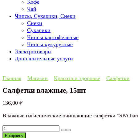
Кофе
Чай
Чипсы, Сухарики, Снеки
Снеки
Сухарики
Чипсы картофельные
Чипсы кукурузные
Электротовары
Дополнительные услуги
Главная
Магазин
Красота и здоровье
Салфетки
Салфетки влажные, 15шт
136,00
₽
Влажные гигиенические очищающие салфетки "SPA harmo
Количество
товара
В корзину