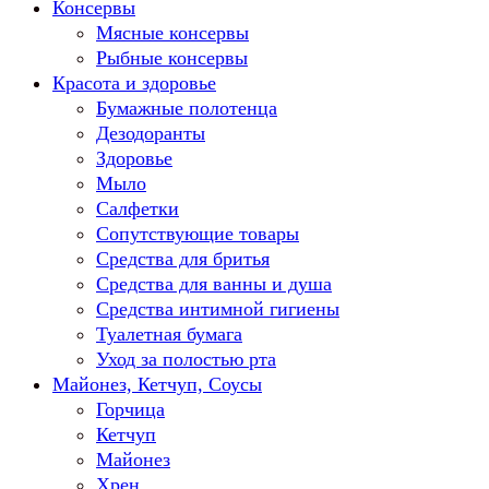
Консервы
Мясные консервы
Рыбные консервы
Красота и здоровье
Бумажные полотенца
Дезодоранты
Здоровье
Мыло
Салфетки
Сопутствующие товары
Средства для бритья
Средства для ванны и душа
Средства интимной гигиены
Туалетная бумага
Уход за полостью рта
Майонез, Кетчуп, Соусы
Горчица
Кетчуп
Майонез
Хрен