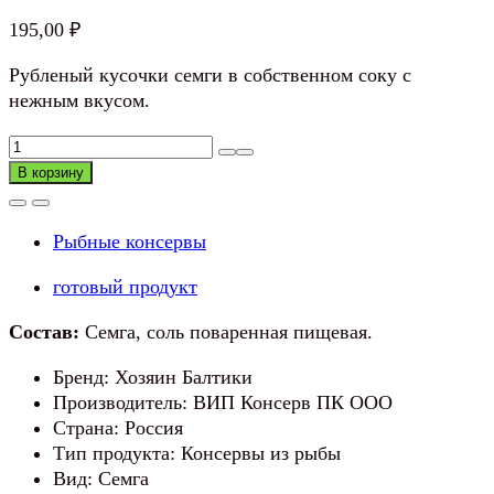
195,00
₽
Рубленый кусочки семги в собственном соку с
нежным вкусом.
Количество
товара
В корзину
Семга
натуральная
Рыбные консервы
кусочки
Хозяин
готовый продукт
Балтики
Состав:
Семга, соль поваренная пищевая.
Бренд: Хозяин Балтики
Производитель: ВИП Консерв ПК ООО
Страна: Россия
Тип продукта: Консервы из рыбы
Вид: Семга