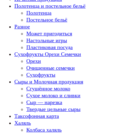
Полотенца и постельное бельё
Полотенца
Постельное бельё
Разное
Может пригодиться
Настольные игры
Пластиковая посуда
Сухофрукты Орехи Семечки
Орехи
Очищенные семечки
Сухофрукты
Сыры и Молочная продукция
Сгущённое молоко
Сухое молоко и сливки
Сыр — нарезка
Твердые цельные сыры
Таксофонная карта
Халяль
Колбаса халяль