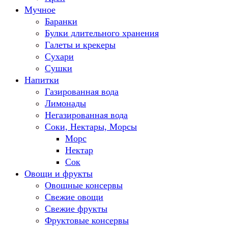
Мучное
Баранки
Булки длительного хранения
Галеты и крекеры
Сухари
Сушки
Напитки
Газированная вода
Лимонады
Негазированная вода
Соки, Нектары, Морсы
Морс
Нектар
Сок
Овощи и фрукты
Овощные консервы
Свежие овощи
Свежие фрукты
Фруктовые консервы