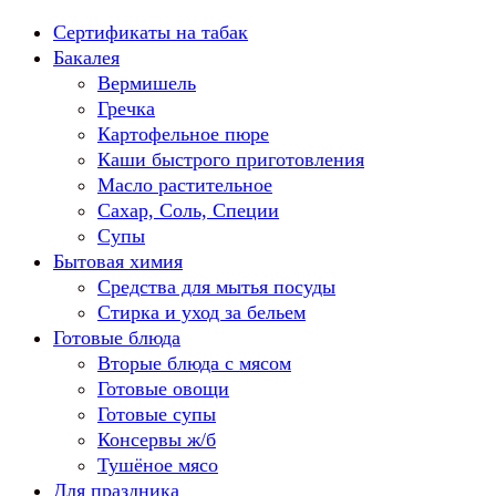
Перейти
Сертификаты на табак
к
Бакалея
содержанию
Вермишель
Гречка
Картофельное пюре
Каши быстрого приготовления
Масло растительное
Сахар, Соль, Специи
Супы
Бытовая химия
Средства для мытья посуды
Стирка и уход за бельем
Готовые блюда
Вторые блюда с мясом
Готовые овощи
Готовые супы
Консервы ж/б
Тушёное мясо
Для праздника