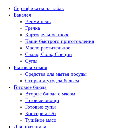
Перейти
Сертификаты на табак
к
Бакалея
содержанию
Вермишель
Гречка
Картофельное пюре
Каши быстрого приготовления
Масло растительное
Сахар, Соль, Специи
Супы
Бытовая химия
Средства для мытья посуды
Стирка и уход за бельем
Готовые блюда
Вторые блюда с мясом
Готовые овощи
Готовые супы
Консервы ж/б
Тушёное мясо
Для праздника