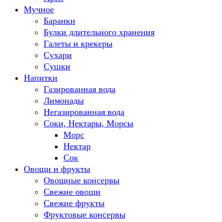
Мучное
Баранки
Булки длительного хранения
Галеты и крекеры
Сухари
Сушки
Напитки
Газированная вода
Лимонады
Негазированная вода
Соки, Нектары, Морсы
Морс
Нектар
Сок
Овощи и фрукты
Овощные консервы
Свежие овощи
Свежие фрукты
Фруктовые консервы