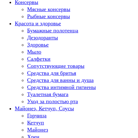
Консервы
Мясные консервы
Рыбные консервы
Красота и здоровье
Бумажные полотенца
Дезодоранты
Здоровье
Мыло
Салфетки
Сопутствующие товары
Средства для бритья
Средства для ванны и душа
Средства интимной гигиены
Туалетная бумага
Уход за полостью рта
Майонез, Кетчуп, Соусы
Горчица
Кетчуп
Майонез
Хрен