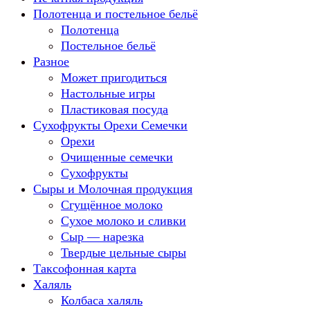
Полотенца и постельное бельё
Полотенца
Постельное бельё
Разное
Может пригодиться
Настольные игры
Пластиковая посуда
Сухофрукты Орехи Семечки
Орехи
Очищенные семечки
Сухофрукты
Сыры и Молочная продукция
Сгущённое молоко
Сухое молоко и сливки
Сыр — нарезка
Твердые цельные сыры
Таксофонная карта
Халяль
Колбаса халяль