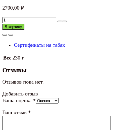
2700,00
₽
Количество
товара
В корзину
Сертификат
CAMEL
Сертификаты на табак
COMPACT
10
Вес
230 г
пачек
(блок)
Отзывы
Отзывов пока нет.
Добавить отзыв
Ваша оценка
*
Ваш отзыв
*