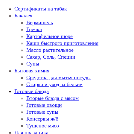
Перейти
Сертификаты на табак
к
Бакалея
содержанию
Вермишель
Гречка
Картофельное пюре
Каши быстрого приготовления
Масло растительное
Сахар, Соль, Специи
Супы
Бытовая химия
Средства для мытья посуды
Стирка и уход за бельем
Готовые блюда
Вторые блюда с мясом
Готовые овощи
Готовые супы
Консервы ж/б
Тушёное мясо
Для праздника