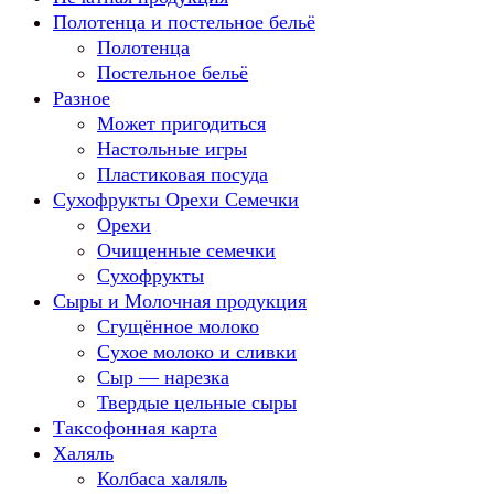
Полотенца и постельное бельё
Полотенца
Постельное бельё
Разное
Может пригодиться
Настольные игры
Пластиковая посуда
Сухофрукты Орехи Семечки
Орехи
Очищенные семечки
Сухофрукты
Сыры и Молочная продукция
Сгущённое молоко
Сухое молоко и сливки
Сыр — нарезка
Твердые цельные сыры
Таксофонная карта
Халяль
Колбаса халяль