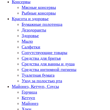
Консервы
Мясные консервы
Рыбные консервы
Красота и здоровье
Бумажные полотенца
Дезодоранты
Здоровье
Мыло
Салфетки
Сопутствующие товары
Средства для бритья
Средства для ванны и душа
Средства интимной гигиены
Туалетная бумага
Уход за полостью рта
Майонез, Кетчуп, Соусы
Горчица
Кетчуп
Майонез
Хрен