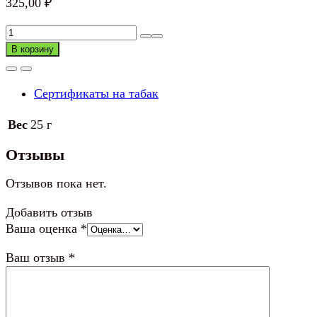
325,00
₽
Количество
товара
В корзину
Сертификат
KENT
Сертификаты на табак
BLUE
(пачка)
Вес
25 г
Отзывы
Отзывов пока нет.
Добавить отзыв
Ваша оценка
*
Ваш отзыв
*