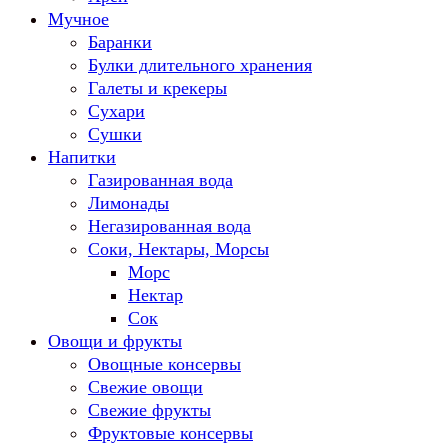
Мучное
Баранки
Булки длительного хранения
Галеты и крекеры
Сухари
Сушки
Напитки
Газированная вода
Лимонады
Негазированная вода
Соки, Нектары, Морсы
Морс
Нектар
Сок
Овощи и фрукты
Овощные консервы
Свежие овощи
Свежие фрукты
Фруктовые консервы