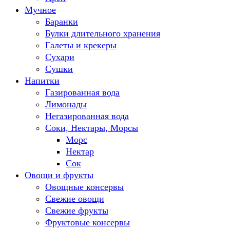
Мучное
Баранки
Булки длительного хранения
Галеты и крекеры
Сухари
Сушки
Напитки
Газированная вода
Лимонады
Негазированная вода
Соки, Нектары, Морсы
Морс
Нектар
Сок
Овощи и фрукты
Овощные консервы
Свежие овощи
Свежие фрукты
Фруктовые консервы