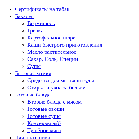
Перейти
Сертификаты на табак
к
Бакалея
содержанию
Вермишель
Гречка
Картофельное пюре
Каши быстрого приготовления
Масло растительное
Сахар, Соль, Специи
Супы
Бытовая химия
Средства для мытья посуды
Стирка и уход за бельем
Готовые блюда
Вторые блюда с мясом
Готовые овощи
Готовые супы
Консервы ж/б
Тушёное мясо
Для праздника