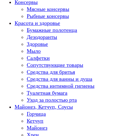
Консервы
Мясные консервы
Рыбные консервы
Красота и здоровье
Бумажные полотенца
Дезодоранты
Здоровье
Мыло
Салфетки
Сопутствующие товары
Средства для бритья
Средства для ванны и душа
Средства интимной гигиены
Туалетная бумага
Уход за полостью рта
Майонез, Кетчуп, Соусы
Горчица
Кетчуп
Майонез
Хрен