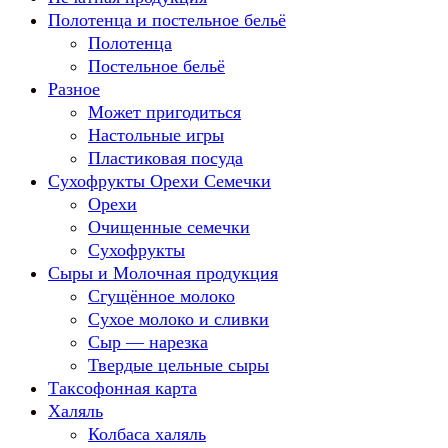
Полотенца и постельное бельё
Полотенца
Постельное бельё
Разное
Может пригодиться
Настольные игры
Пластиковая посуда
Сухофрукты Орехи Семечки
Орехи
Очищенные семечки
Сухофрукты
Сыры и Молочная продукция
Сгущённое молоко
Сухое молоко и сливки
Сыр — нарезка
Твердые цельные сыры
Таксофонная карта
Халяль
Колбаса халяль