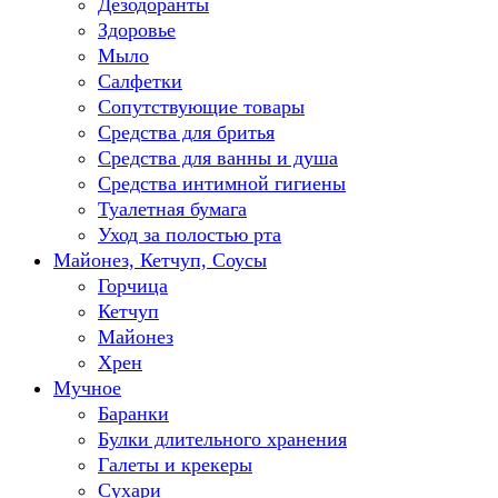
Дезодоранты
Здоровье
Мыло
Салфетки
Сопутствующие товары
Средства для бритья
Средства для ванны и душа
Средства интимной гигиены
Туалетная бумага
Уход за полостью рта
Майонез, Кетчуп, Соусы
Горчица
Кетчуп
Майонез
Хрен
Мучное
Баранки
Булки длительного хранения
Галеты и крекеры
Сухари