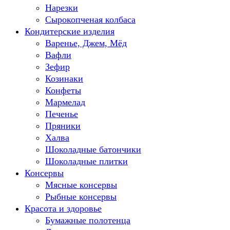
Нарезки
Сырокопченая колбаса
Кондитерские изделия
Варенье, Джем, Мёд
Вафли
Зефир
Козинаки
Конфеты
Мармелад
Печенье
Пряники
Халва
Шоколадные батончики
Шоколадные плитки
Консервы
Мясные консервы
Рыбные консервы
Красота и здоровье
Бумажные полотенца