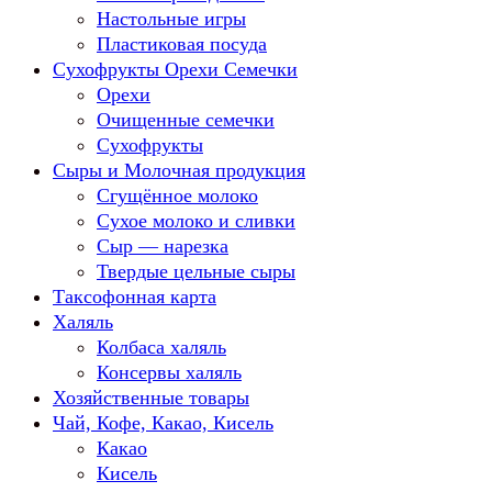
Настольные игры
Пластиковая посуда
Сухофрукты Орехи Семечки
Орехи
Очищенные семечки
Сухофрукты
Сыры и Молочная продукция
Сгущённое молоко
Сухое молоко и сливки
Сыр — нарезка
Твердые цельные сыры
Таксофонная карта
Халяль
Колбаса халяль
Консервы халяль
Хозяйственные товары
Чай, Кофе, Какао, Кисель
Какао
Кисель