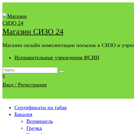
Перейти
к
содержанию
Магазин СИЗО 24
Магазин онлайн комплектации посылок в СИЗО и учр
Исправительные учреждения ФСИН
Search
for:
0
Вход / Регистрация
Сертификаты на табак
Бакалея
Вермишель
Гречка