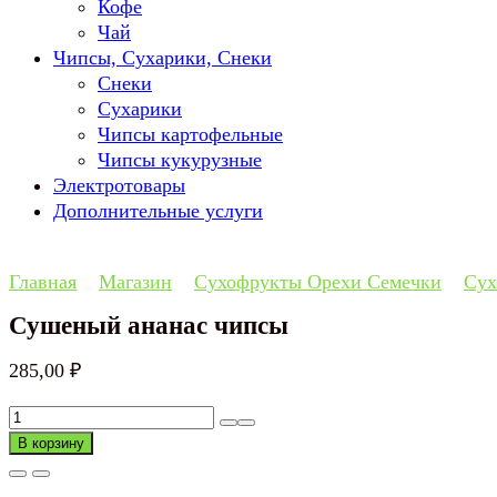
Кофе
Чай
Чипсы, Сухарики, Снеки
Снеки
Сухарики
Чипсы картофельные
Чипсы кукурузные
Электротовары
Дополнительные услуги
Главная
Магазин
Сухофрукты Орехи Семечки
Сух
Сушеный ананас чипсы
285,00
₽
Количество
товара
В корзину
Сушеный
ананас