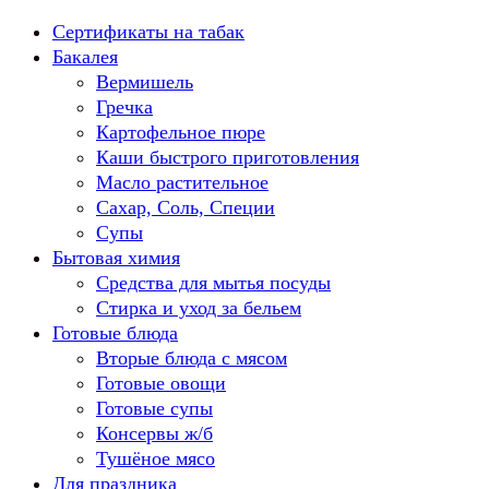
Перейти
Сертификаты на табак
к
Бакалея
содержанию
Вермишель
Гречка
Картофельное пюре
Каши быстрого приготовления
Масло растительное
Сахар, Соль, Специи
Супы
Бытовая химия
Средства для мытья посуды
Стирка и уход за бельем
Готовые блюда
Вторые блюда с мясом
Готовые овощи
Готовые супы
Консервы ж/б
Тушёное мясо
Для праздника