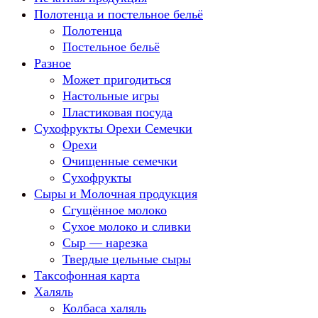
Полотенца и постельное бельё
Полотенца
Постельное бельё
Разное
Может пригодиться
Настольные игры
Пластиковая посуда
Сухофрукты Орехи Семечки
Орехи
Очищенные семечки
Сухофрукты
Сыры и Молочная продукция
Сгущённое молоко
Сухое молоко и сливки
Сыр — нарезка
Твердые цельные сыры
Таксофонная карта
Халяль
Колбаса халяль