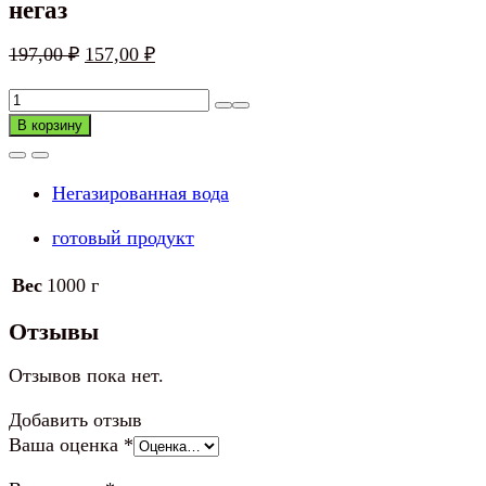
негаз
Первоначальная
Текущая
197,00
₽
157,00
₽
цена
цена:
Количество
составляла
157,00 ₽.
товара
В корзину
197,00 ₽.
Вода
питьевая
Негазированная вода
ШИШКИН
ЛЕС,
готовый продукт
1л,
негаз
Вес
1000 г
Отзывы
Отзывов пока нет.
Добавить отзыв
Ваша оценка
*