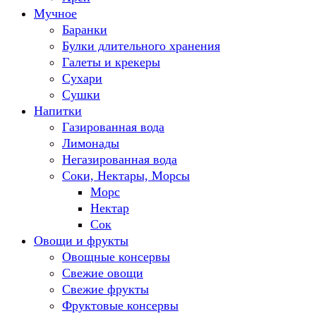
Мучное
Баранки
Булки длительного хранения
Галеты и крекеры
Сухари
Сушки
Напитки
Газированная вода
Лимонады
Негазированная вода
Соки, Нектары, Морсы
Морс
Нектар
Сок
Овощи и фрукты
Овощные консервы
Свежие овощи
Свежие фрукты
Фруктовые консервы