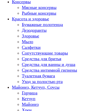
Консервы
Мясные консервы
Рыбные консервы
Красота и здоровье
Бумажные полотенца
Дезодоранты
Здоровье
Мыло
Салфетки
Сопутствующие товары
Средства для бритья
Средства для ванны и душа
Средства интимной гигиены
Туалетная бумага
Уход за полостью рта
Майонез, Кетчуп, Соусы
Горчица
Кетчуп
Майонез
Хрен