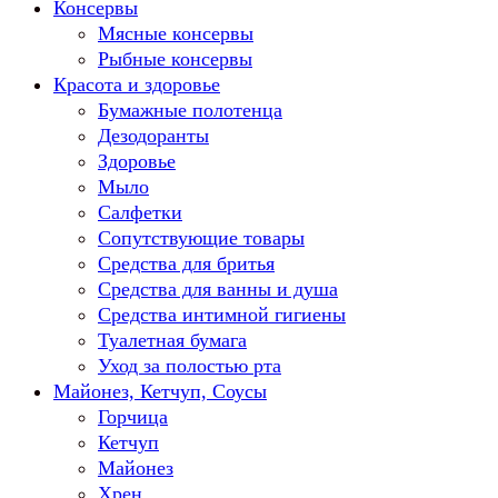
Консервы
Мясные консервы
Рыбные консервы
Красота и здоровье
Бумажные полотенца
Дезодоранты
Здоровье
Мыло
Салфетки
Сопутствующие товары
Средства для бритья
Средства для ванны и душа
Средства интимной гигиены
Туалетная бумага
Уход за полостью рта
Майонез, Кетчуп, Соусы
Горчица
Кетчуп
Майонез
Хрен