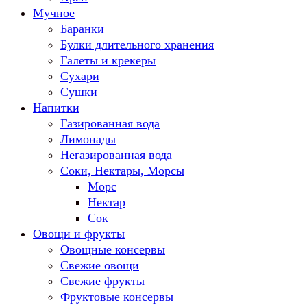
Мучное
Баранки
Булки длительного хранения
Галеты и крекеры
Сухари
Сушки
Напитки
Газированная вода
Лимонады
Негазированная вода
Соки, Нектары, Морсы
Морс
Нектар
Сок
Овощи и фрукты
Овощные консервы
Свежие овощи
Свежие фрукты
Фруктовые консервы