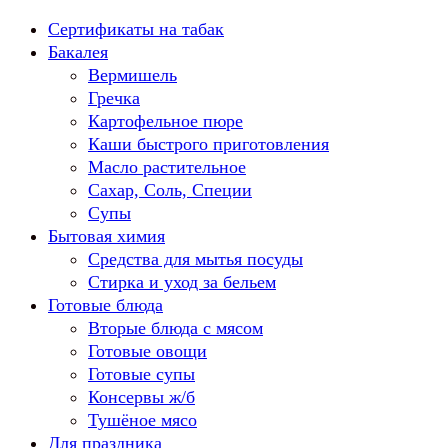
Перейти
Сертификаты на табак
к
Бакалея
содержанию
Вермишель
Гречка
Картофельное пюре
Каши быстрого приготовления
Масло растительное
Сахар, Соль, Специи
Супы
Бытовая химия
Средства для мытья посуды
Стирка и уход за бельем
Готовые блюда
Вторые блюда с мясом
Готовые овощи
Готовые супы
Консервы ж/б
Тушёное мясо
Для праздника