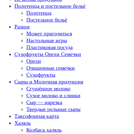
Полотенца и постельное бельё
Полотенца
Постельное бельё
Разное
Может пригодиться
Настольные игры
Пластиковая посуда
Сухофрукты Орехи Семечки
Орехи
Очищенные семечки
Сухофрукты
Сыры и Молочная продукция
Сгущённое молоко
Сухое молоко и сливки
Сыр — нарезка
Твердые цельные сыры
Таксофонная карта
Халяль
Колбаса халяль