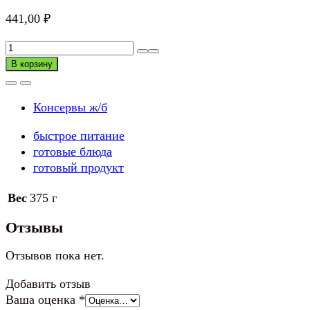
441,00
₽
Количество
товара
В корзину
Жаркое
из
Консервы ж/б
говядины
с
быстрое питание
шампиньонами
готовые блюда
Барс
готовый продукт
Вес
375 г
Отзывы
Отзывов пока нет.
Добавить отзыв
Ваша оценка
*