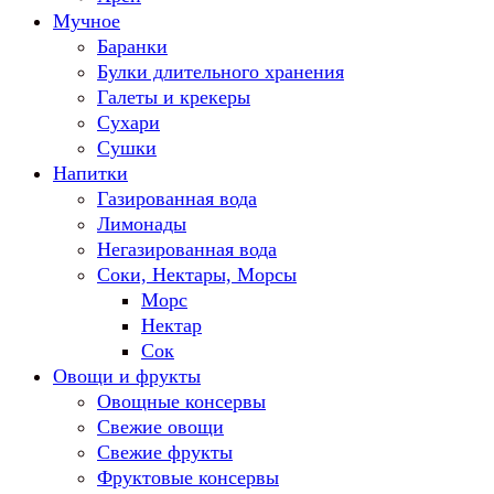
Мучное
Баранки
Булки длительного хранения
Галеты и крекеры
Сухари
Сушки
Напитки
Газированная вода
Лимонады
Негазированная вода
Соки, Нектары, Морсы
Морс
Нектар
Сок
Овощи и фрукты
Овощные консервы
Свежие овощи
Свежие фрукты
Фруктовые консервы