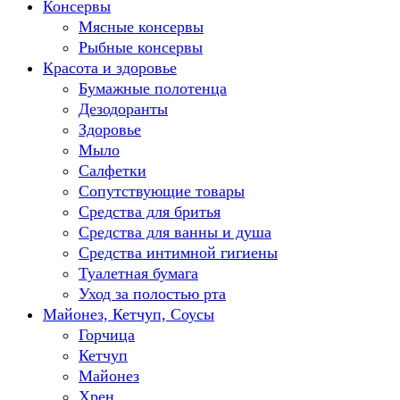
Консервы
Мясные консервы
Рыбные консервы
Красота и здоровье
Бумажные полотенца
Дезодоранты
Здоровье
Мыло
Салфетки
Сопутствующие товары
Средства для бритья
Средства для ванны и душа
Средства интимной гигиены
Туалетная бумага
Уход за полостью рта
Майонез, Кетчуп, Соусы
Горчица
Кетчуп
Майонез
Хрен