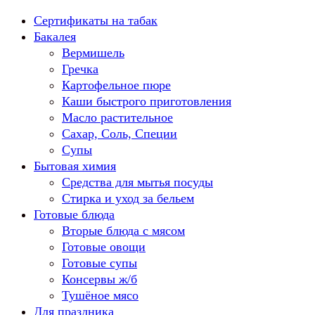
Перейти
Сертификаты на табак
к
Бакалея
содержанию
Вермишель
Гречка
Картофельное пюре
Каши быстрого приготовления
Масло растительное
Сахар, Соль, Специи
Супы
Бытовая химия
Средства для мытья посуды
Стирка и уход за бельем
Готовые блюда
Вторые блюда с мясом
Готовые овощи
Готовые супы
Консервы ж/б
Тушёное мясо
Для праздника