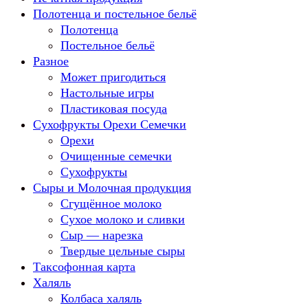
Полотенца и постельное бельё
Полотенца
Постельное бельё
Разное
Может пригодиться
Настольные игры
Пластиковая посуда
Сухофрукты Орехи Семечки
Орехи
Очищенные семечки
Сухофрукты
Сыры и Молочная продукция
Сгущённое молоко
Сухое молоко и сливки
Сыр — нарезка
Твердые цельные сыры
Таксофонная карта
Халяль
Колбаса халяль