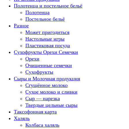
Полотенца и постельное бельё
Полотенца
Постельное бельё
Разное
Может пригодиться
Настольные игры
Пластиковая посуда
Сухофрукты Орехи Семечки
Орехи
Очищенные семечки
Сухофрукты
Сыры и Молочная продукция
Сгущённое молоко
Сухое молоко и сливки
Сыр — нарезка
Твердые цельные сыры
Таксофонная карта
Халяль
Колбаса халяль