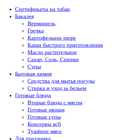
Перейти
Сертификаты на табак
к
Бакалея
содержанию
Вермишель
Гречка
Картофельное пюре
Каши быстрого приготовления
Масло растительное
Сахар, Соль, Специи
Супы
Бытовая химия
Средства для мытья посуды
Стирка и уход за бельем
Готовые блюда
Вторые блюда с мясом
Готовые овощи
Готовые супы
Консервы ж/б
Тушёное мясо
Для праздника