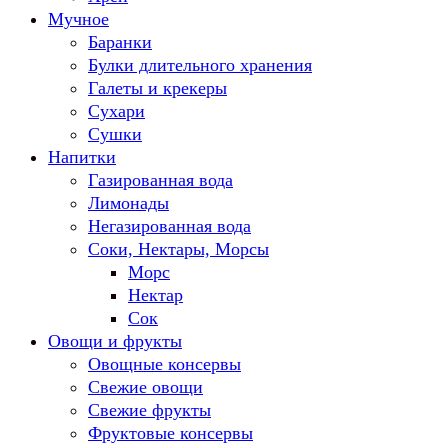
Мучное
Баранки
Булки длительного хранения
Галеты и крекеры
Сухари
Сушки
Напитки
Газированная вода
Лимонады
Негазированная вода
Соки, Нектары, Морсы
Морс
Нектар
Сок
Овощи и фрукты
Овощные консервы
Свежие овощи
Свежие фрукты
Фруктовые консервы