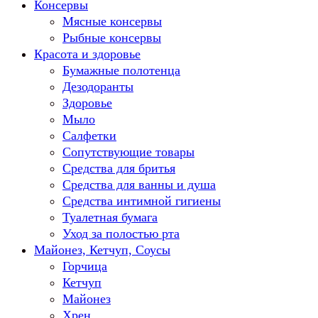
Консервы
Мясные консервы
Рыбные консервы
Красота и здоровье
Бумажные полотенца
Дезодоранты
Здоровье
Мыло
Салфетки
Сопутствующие товары
Средства для бритья
Средства для ванны и душа
Средства интимной гигиены
Туалетная бумага
Уход за полостью рта
Майонез, Кетчуп, Соусы
Горчица
Кетчуп
Майонез
Хрен