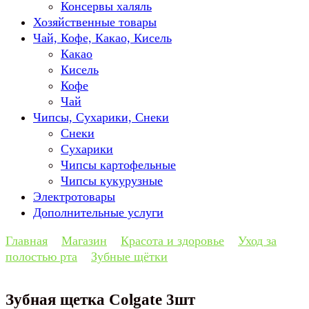
Консервы халяль
Хозяйственные товары
Чай, Кофе, Какао, Кисель
Какао
Кисель
Кофе
Чай
Чипсы, Сухарики, Снеки
Снеки
Сухарики
Чипсы картофельные
Чипсы кукурузные
Электротовары
Дополнительные услуги
Главная
Магазин
Красота и здоровье
Уход за
полостью рта
Зубные щётки
Зубная щетка Colgate 3шт