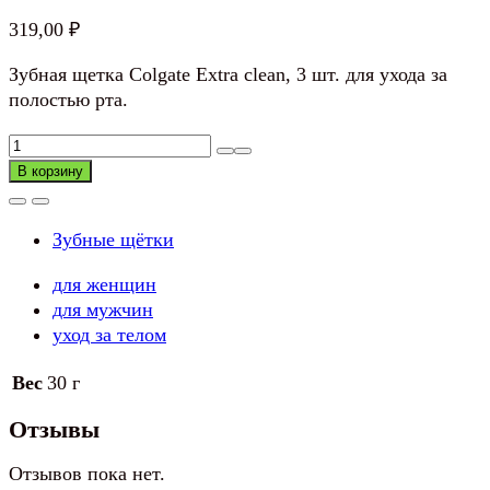
319,00
₽
Зубная щетка Colgate Extra clean, 3 шт. для ухода за
полостью рта.
Количество
товара
В корзину
Зубная
щетка
Зубные щётки
Colgate
3шт
для женщин
для мужчин
уход за телом
Вес
30 г
Отзывы
Отзывов пока нет.