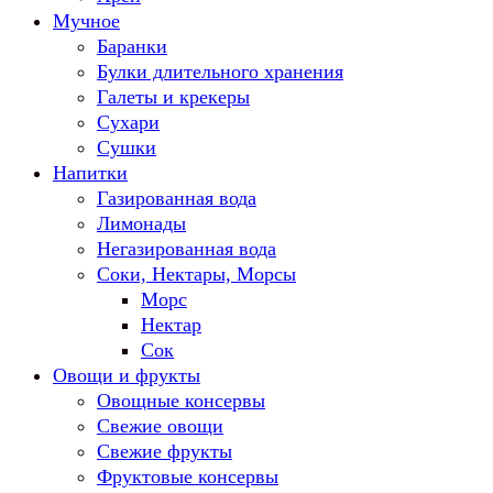
Мучное
Баранки
Булки длительного хранения
Галеты и крекеры
Сухари
Сушки
Напитки
Газированная вода
Лимонады
Негазированная вода
Соки, Нектары, Морсы
Морс
Нектар
Сок
Овощи и фрукты
Овощные консервы
Свежие овощи
Свежие фрукты
Фруктовые консервы