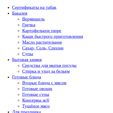
Перейти
Сертификаты на табак
к
Бакалея
содержанию
Вермишель
Гречка
Картофельное пюре
Каши быстрого приготовления
Масло растительное
Сахар, Соль, Специи
Супы
Бытовая химия
Средства для мытья посуды
Стирка и уход за бельем
Готовые блюда
Вторые блюда с мясом
Готовые овощи
Готовые супы
Консервы ж/б
Тушёное мясо
Для праздника