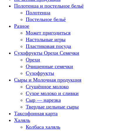
Полотенца и постельное бельё
Полотенца
Постельное бельё
Разное
Может пригодиться
Настольные игры
Пластиковая посуда
Сухофрукты Орехи Семечки
Орехи
Очищенные семечки
Сухофрукты
Сыры и Молочная продукция
Сгущённое молоко
Сухое молоко и сливки
Сыр — нарезка
Твердые цельные сыры
Таксофонная карта
Халяль
Колбаса халяль