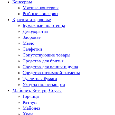
Консервы
Мясные консервы
Рыбные консервы
Красота и здоровье
Бумажные полотенца
Дезодоранты
Здоровье
Мыло
Салфетки
Сопутствующие товары
Средства для бритья
Средства для ванны и душа
Средства интимной гигиены
Туалетная бумага
Уход за полостью рта
Майонез, Кетчуп, Соусы
Горчица
Кетчуп
Майонез
Хрен