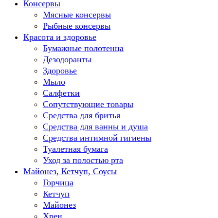
Консервы
Мясные консервы
Рыбные консервы
Красота и здоровье
Бумажные полотенца
Дезодоранты
Здоровье
Мыло
Салфетки
Сопутствующие товары
Средства для бритья
Средства для ванны и душа
Средства интимной гигиены
Туалетная бумага
Уход за полостью рта
Майонез, Кетчуп, Соусы
Горчица
Кетчуп
Майонез
Хрен