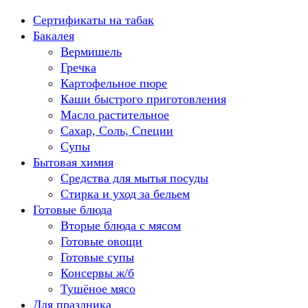
Перейти
Сертификаты на табак
к
Бакалея
содержанию
Вермишель
Гречка
Картофельное пюре
Каши быстрого приготовления
Масло растительное
Сахар, Соль, Специи
Супы
Бытовая химия
Средства для мытья посуды
Стирка и уход за бельем
Готовые блюда
Вторые блюда с мясом
Готовые овощи
Готовые супы
Консервы ж/б
Тушёное мясо
Для праздника