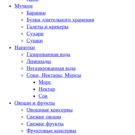
Мучное
Баранки
Булки длительного хранения
Галеты и крекеры
Сухари
Сушки
Напитки
Газированная вода
Лимонады
Негазированная вода
Соки, Нектары, Морсы
Морс
Нектар
Сок
Овощи и фрукты
Овощные консервы
Свежие овощи
Свежие фрукты
Фруктовые консервы