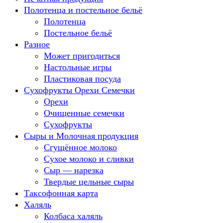
Полотенца и постельное бельё
Полотенца
Постельное бельё
Разное
Может пригодиться
Настольные игры
Пластиковая посуда
Сухофрукты Орехи Семечки
Орехи
Очищенные семечки
Сухофрукты
Сыры и Молочная продукция
Сгущённое молоко
Сухое молоко и сливки
Сыр — нарезка
Твердые цельные сыры
Таксофонная карта
Халяль
Колбаса халяль