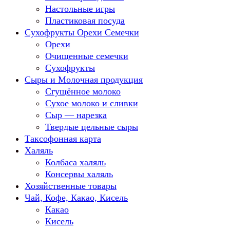
Настольные игры
Пластиковая посуда
Сухофрукты Орехи Семечки
Орехи
Очищенные семечки
Сухофрукты
Сыры и Молочная продукция
Сгущённое молоко
Сухое молоко и сливки
Сыр — нарезка
Твердые цельные сыры
Таксофонная карта
Халяль
Колбаса халяль
Консервы халяль
Хозяйственные товары
Чай, Кофе, Какао, Кисель
Какао
Кисель