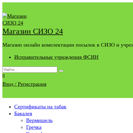
Перейти
к
содержанию
Магазин СИЗО 24
Магазин онлайн комплектации посылок в СИЗО и учр
Исправительные учреждения ФСИН
Search
for:
0
Вход / Регистрация
Сертификаты на табак
Бакалея
Вермишель
Гречка