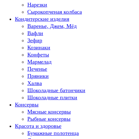
Нарезки
Сырокопченая колбаса
Кондитерские изделия
Варенье, Джем, Мёд
Вафли
Зефир
Козинаки
Конфеты
Мармелад
Печенье
Пряники
Халва
Шоколадные батончики
Шоколадные плитки
Консервы
Мясные консервы
Рыбные консервы
Красота и здоровье
Бумажные полотенца