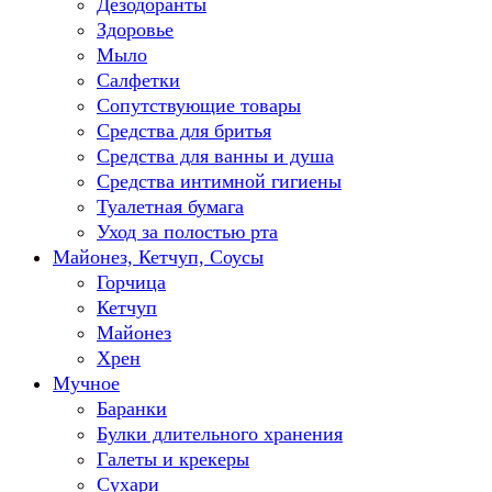
Дезодоранты
Здоровье
Мыло
Салфетки
Сопутствующие товары
Средства для бритья
Средства для ванны и душа
Средства интимной гигиены
Туалетная бумага
Уход за полостью рта
Майонез, Кетчуп, Соусы
Горчица
Кетчуп
Майонез
Хрен
Мучное
Баранки
Булки длительного хранения
Галеты и крекеры
Сухари