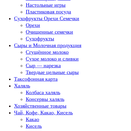
Настольные игры
Пластиковая посуда
Сухофрукты Орехи Семечки
Орехи
Очищенные семечки
Сухофрукты
Сыры и Молочная продукция
Сгущённое молоко
Сухое молоко и сливки
Сыр — нарезка
Твердые цельные сыры
Таксофонная карта
Халяль
Колбаса халяль
Консервы халяль
Хозяйственные товары
Чай, Кофе, Какао, Кисель
Какао
Кисель