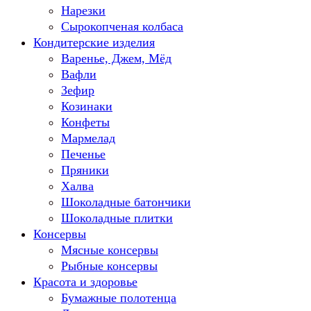
Нарезки
Сырокопченая колбаса
Кондитерские изделия
Варенье, Джем, Мёд
Вафли
Зефир
Козинаки
Конфеты
Мармелад
Печенье
Пряники
Халва
Шоколадные батончики
Шоколадные плитки
Консервы
Мясные консервы
Рыбные консервы
Красота и здоровье
Бумажные полотенца