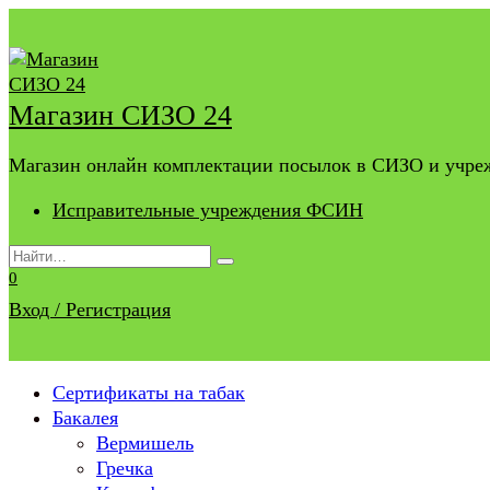
Перейти
к
содержанию
Магазин СИЗО 24
Магазин онлайн комплектации посылок в СИЗО и учр
Исправительные учреждения ФСИН
Search
for:
0
Вход / Регистрация
Сертификаты на табак
Бакалея
Вермишель
Гречка