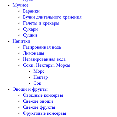
Мучное
Баранки
Булки длительного хранения
Галеты и крекеры
Сухари
Сушки
Напитки
Газированная вода
Лимонады
Негазированная вода
Соки, Нектары, Морсы
Морс
Нектар
Сок
Овощи и фрукты
Овощные консервы
Свежие овощи
Свежие фрукты
Фруктовые консервы