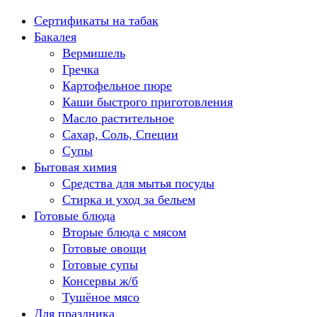
Перейти
Сертификаты на табак
к
Бакалея
содержанию
Вермишель
Гречка
Картофельное пюре
Каши быстрого приготовления
Масло растительное
Сахар, Соль, Специи
Супы
Бытовая химия
Средства для мытья посуды
Стирка и уход за бельем
Готовые блюда
Вторые блюда с мясом
Готовые овощи
Готовые супы
Консервы ж/б
Тушёное мясо
Для праздника