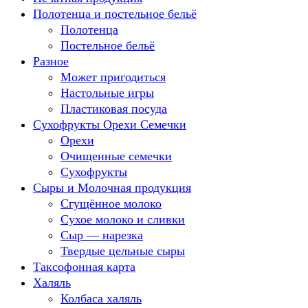
Полотенца и постельное бельё
Полотенца
Постельное бельё
Разное
Может пригодиться
Настольные игры
Пластиковая посуда
Сухофрукты Орехи Семечки
Орехи
Очищенные семечки
Сухофрукты
Сыры и Молочная продукция
Сгущённое молоко
Сухое молоко и сливки
Сыр — нарезка
Твердые цельные сыры
Таксофонная карта
Халяль
Колбаса халяль