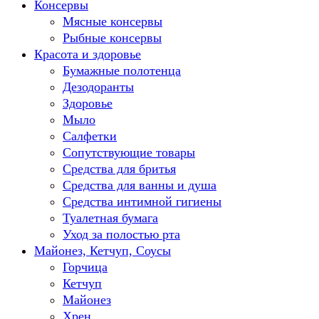
Консервы
Мясные консервы
Рыбные консервы
Красота и здоровье
Бумажные полотенца
Дезодоранты
Здоровье
Мыло
Салфетки
Сопутствующие товары
Средства для бритья
Средства для ванны и душа
Средства интимной гигиены
Туалетная бумага
Уход за полостью рта
Майонез, Кетчуп, Соусы
Горчица
Кетчуп
Майонез
Хрен